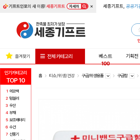
×
세종기프트,
공공기
기프트인포
의 새 이름!
세종기프트
자세히
베스트
기획전
전체 카테고리
즐겨찾기
100
인기카테고리
홈
티슈/위생/건강
구급/위생용품
구급함
TOP 10
1
에코백
2
텀블러
3
우산
4
부채
5
보조배터리
6
수건
7
선풍기