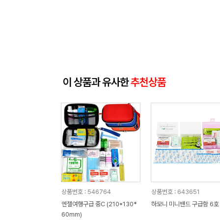
이 상품과 유사한
추천상품
상품번호 : 546764
상품번호 : 643651
엔젤여행구급 중C (210*130*
하모니 미니밴드 구급함 6호
60mm)