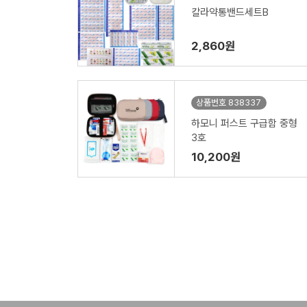
칼라약통밴드세트B
2,860원
상품번호 838337
하모니 퍼스트 구급함 중형
3호
10,200원