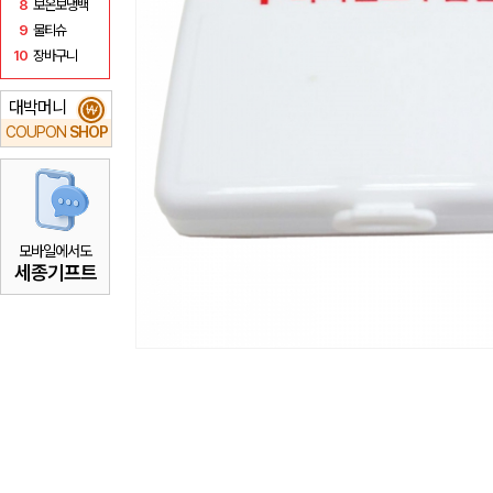
8
보온보냉백
9
물티슈
10
장바구니
대박머니
₩
COUPON
SHOP
모바일에서도
세종기프트