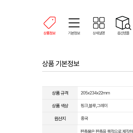
상품정보
기본정보
상세설명
옵션샘플
상품 기본정보
상품 규격
205x234x22mm
상품 색상
핑크,블루,그레이
원산지
중국
판촉물은 판촉을 목적으로 제작하