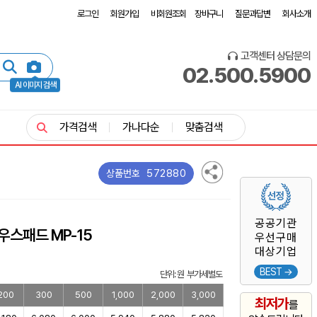
로그인
회원가입
비회원조회
장바구니
질문과답변
회사소개
고객센터 상담문의
02.500.5900
AI 이미지 검색
가격검색
가나다순
맞춤검색
572880
상품번호
공공기관
우스패드 MP-15
우선구매
대상기업
BEST →
단위: 원 부가세별도
200
300
500
1,000
2,000
3,000
최저가
를