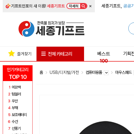
×
세종기프트,
공공기
기프트인포
의 새 이름!
세종기프트
자세히
베스트
기획
전체 카테고리
즐겨찾기
100
인기카테고리
홈
USB/디지털/가전
컴퓨터용품
마우스패드
TOP 10
1
에코백
2
텀블러
3
우산
4
부채
5
보조배터리
6
수건
7
선풍기