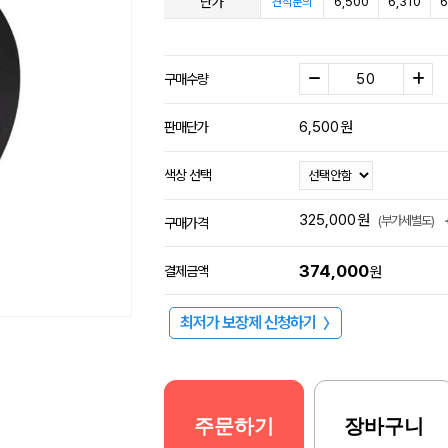
단가
6,500
6,310
6
견적문의
구매수량
6,500
원
판매단가
색상 선택
325,000
원
(부가세별도)
구매가격
374,000
결제금액
원
최저가 보장제 신청하기
〉
주문하기
장바구니