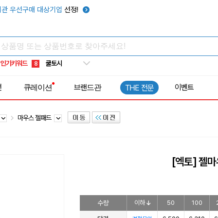
키캡
5
관 우선구매 대상기업
선정!
우산
6
텀블러
7
쿨토시
8
인기키워드
넥쿨러
9
타포린가방
10
전
큐레이션
브랜드관
이벤트
THE 전문
선풍기
1
마우스 젤패드
[엑토] 젤마
수량
이하
50
100