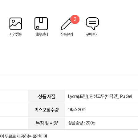
2
시안샘플
배송/결제
상품문의
구매후기
상품 재질
Lycra(표면), 연성고무(바닥면), Pu Gel
박스포장수량
1박스 20개
특징 및 사양
상품중량 : 200g
여 무료로 제공하는 물건이며