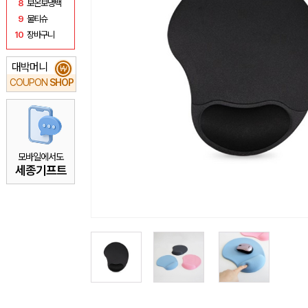
8
보온보냉백
9
물티슈
10
장바구니
대박머니
₩
COUPON
SHOP
모바일에서도
세종기프트