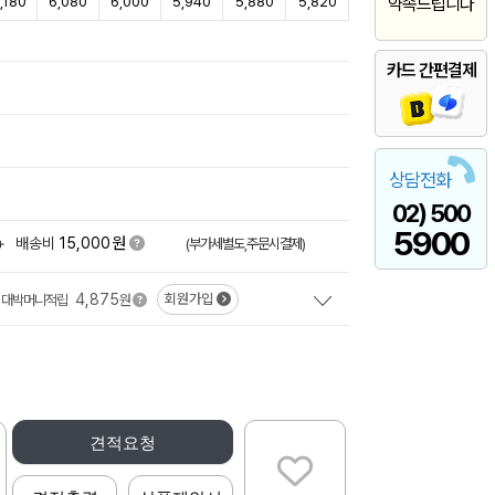
,180
6,080
6,000
5,940
5,880
5,820
약속드립니다
카드 간편결제
상담전화
02) 500
5900
원
+
배송비
15,000
(부가세별도,주문시결제)
4,875
회원가입
대박머니적립
원
견적요청