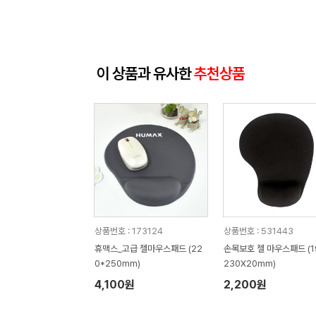
이 상품과 유사한
추천상품
상품번호 : 173124
상품번호 : 531443
휴맥스_고급 젤마우스패드 (22
손목보호 젤 마우스패드 (1
0*250mm)
230X20mm)
4,100원
2,200원