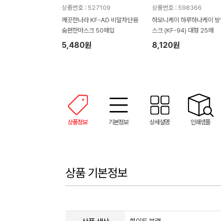
상품번호 : 527109
상품번호 : 598366
깨끗한나라 KF-AD 비말차단용
하모니케이 하루하나케이 방
숨편한마스크 50매입
스크 (KF-94) 대형 25매
5,480원
8,120원
상품정보
기본정보
상세설명
인쇄샘플
상품 기본정보