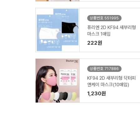
상품번호 551995
퓨리엔 2D KF94 새부리형
마스크 1매입
222원
상품번호 717886
KF94 2D 새부리형 닥터피
앤케이 마스크(10매입)
1,230원