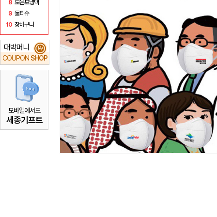
8
보온보냉백
9
물티슈
10
장바구니
대박머니
₩
COUPON
SHOP
모바일에서도
세종기프트