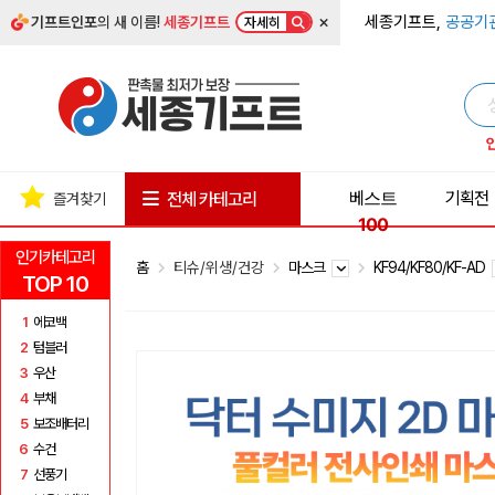
×
세종기프트,
공공기
기프트인포
의 새 이름!
세종기프트
자세히
베스트
기획전
전체 카테고리
즐겨찾기
100
인기카테고리
홈
티슈/위생/건강
마스크
KF94/KF80/KF-AD
TOP 10
1
에코백
2
텀블러
3
우산
4
부채
5
보조배터리
6
수건
7
선풍기