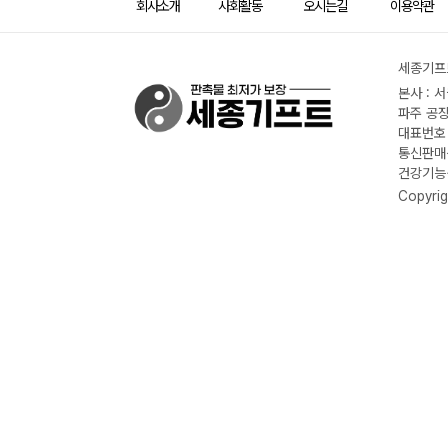
회사소개
사회활동
오시는길
이용약관
세종기프트
본사 : 
파주 공장
대표번호 :
통신판매신
건강기능식
Copyrig