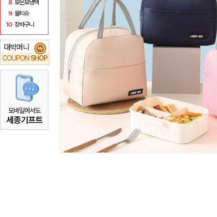
8
보온보냉백
9
물티슈
10
장바구니
대박머니
₩
COUPON
SHOP
모바일에서도
세종기프트