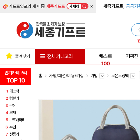
×
세종기프트,
공공기
기프트인포
의 새 이름!
세종기프트
자세히
베스트
기획전
전체 카테고리
즐겨찾기
100
인기카테고리
홈
가방/패션/미용/키링
가방
보온보냉백
TOP 10
1
에코백
2
텀블러
3
우산
4
부채
5
보조배터리
6
수건
7
선풍기