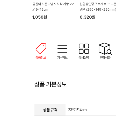
곰돌이 보온보냉 도시락 가방 22
친환경인증 조르개 에코 보온
x19x12cm
냉백 (290x145x220mm
1,050원
6,320원
상품정보
기본정보
상세설명
인쇄샘플
상품 기본정보
상품 규격
23*21*14cm