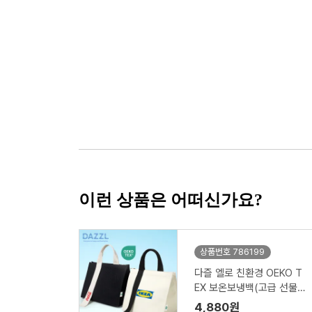
이런 상품은 어떠신가요?
상품번호 786199
다즐 엘로 친환경 OEKO T
EX 보온보냉백(고급 선물
케이스 포함)
4,880원