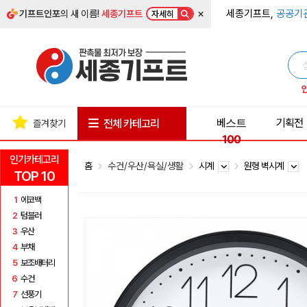
×
세종기프트,
공공기
기프트인포
의 새 이름!
세종기프트
자세히
베스트
기획전
전체 카테고리
즐겨찾기
100
인기카테고리
홈
수건/우산/욕실/생활
시계
원형 벽시계
TOP 10
1
에코백
2
텀블러
3
우산
4
부채
5
보조배터리
6
수건
7
선풍기