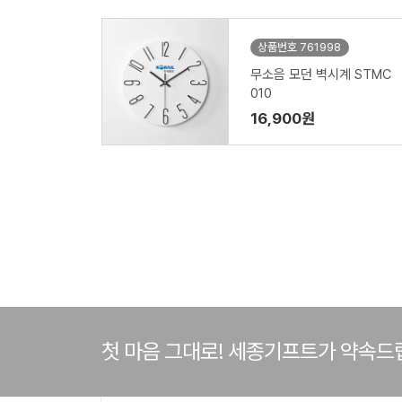
상품번호 761998
무소음 모던 벽시계 STMC
010
16,900원
첫 마음 그대로! 세종기프트가 약속드