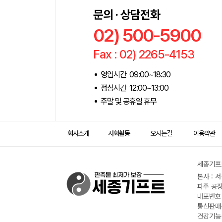
문의 · 상담전화
02) 500-5900
Fax : 02) 2265-4153
영업시간 09:00~18:30
점심시간 12:00~13:00
주말 및 공휴일 휴무
회사소개
사회활동
오시는길
이용약관
세종기프트
본사 : 
파주 공장
대표번호 :
통신판매신
건강기능식