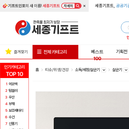
×
세종기프트,
공공기
기프트인포
의 새 이름!
세종기프트
자세히
베스트
기획전
전체 카테고리
즐겨찾기
100
인기카테고리
홈
티슈/위생/건강
소독/세정/살균기
살균기
TOP 10
1
에코백
2
텀블러
3
우산
4
부채
5
보조배터리
6
수건
7
선풍기