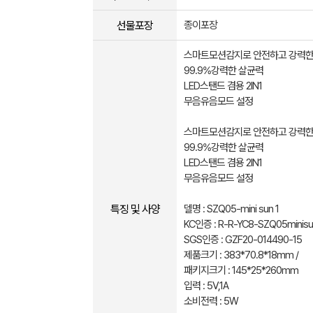
선물포장
종이포장
스마트모션감지로 안전하고 강력한
99.9%강력한 살균력
LED스탠드 겸용 2IN1
무음유음모드 설정
스마트모션감지로 안전하고 강력한
99.9%강력한 살균력
LED스탠드 겸용 2IN1
무음유음모드 설정
특징 및 사양
델명 : SZQ05-mini sun 1
KC인증 : R-R-YC8-SZQ05minisu
SGS인증 : GZF20-014490-15
제품크기 : 383*70.8*18mm /
패키지크기 : 145*25*260mm
입력 : 5V,1A
소비전력 : 5W