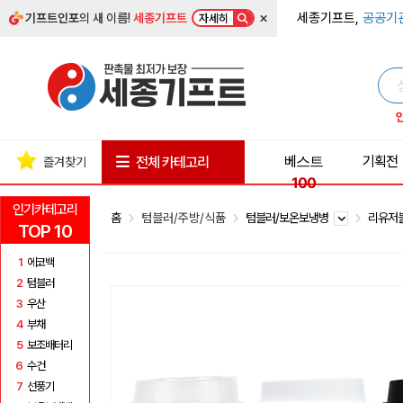
×
세종기프트,
공공기
기프트인포
의 새 이름!
세종기프트
자세히
베스트
기획전
전체 카테고리
즐겨찾기
100
인기카테고리
홈
텀블러/주방/식품
텀블러/보온보냉병
리유저
TOP 10
1
에코백
2
텀블러
3
우산
4
부채
5
보조배터리
6
수건
7
선풍기