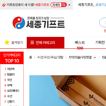
×
세종기프트,
공공기
기프트인포
의 새 이름!
세종기프트
자세히
베스트
기획전
전체 카테고리
즐겨찾기
100
인기카테고리
홈
수건/우산/욕실/생활
치약/칫솔/구강청결
칫
TOP 10
1
에코백
2
텀블러
3
우산
4
부채
5
보조배터리
6
수건
7
선풍기