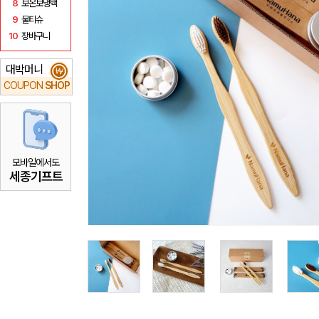
8
보온보냉백
9
물티슈
10
장바구니
대박머니
₩
COUPON
SHOP
모바일에서도
세종기프트