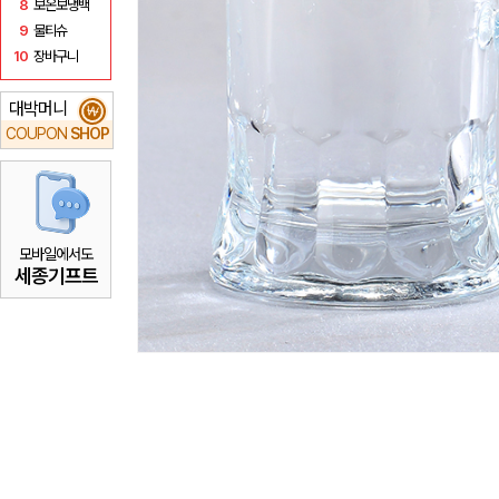
8
보온보냉백
9
물티슈
10
장바구니
대박머니
₩
COUPON
SHOP
모바일에서도
세종기프트