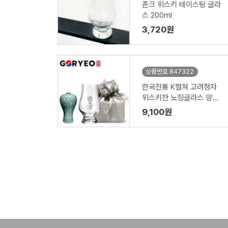
존크 위스키 테이스팅 글라
스 200ml
3,720원
상품번호 847322
한국전통 K컬쳐 고려청자
위스키잔 노징글라스 양주
니트잔 170ml (보자기 포
9,100원
장)