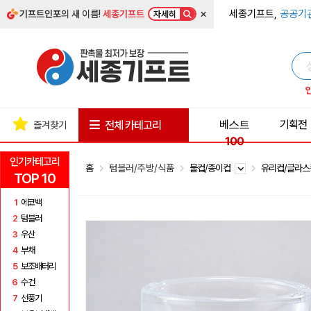
×
세종기프트,
공공기
기프트인포
의 새 이름!
세종기프트
자세히
베스트
기획전
전체 카테고리
즐겨찾기
100
인기카테고리
홈
텀블러/주방/식품
물컵/종이컵
유리컵/글라
TOP 10
1
에코백
2
텀블러
3
우산
4
부채
5
보조배터리
6
수건
7
선풍기