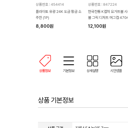
상품번호 : 454414
상품번호 : 847224
플라이토 유광 24K 도금 황금 소
한국전통 K컬쳐 요거트볼 
주잔 (1P)
볼 그릭 디저트 머그컵 470m
P 기프팅
8,800원
12,100원
상품정보
기본정보
상세설명
시안샘플
상품 기본정보