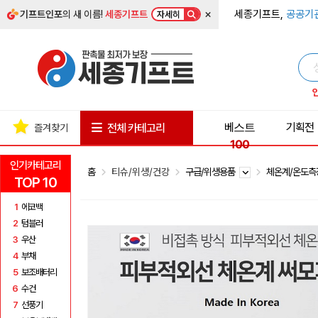
×
세종기프트,
공공기
기프트인포
의 새 이름!
세종기프트
자세히
베스트
기획전
전체 카테고리
즐겨찾기
100
인기카테고리
홈
티슈/위생/건강
구급/위생용품
체온계/온도
TOP 10
1
에코백
2
텀블러
3
우산
4
부채
5
보조배터리
6
수건
7
선풍기