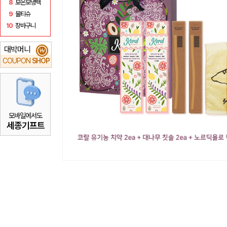
8
보온보냉백
9
물티슈
10
장바구니
대박머니
₩
COUPON
SHOP
모바일에서도
세종기프트