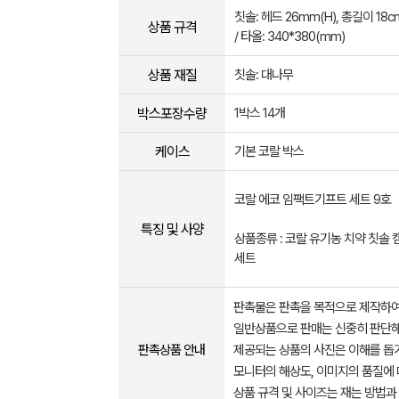
칫솔: 헤드 26mm(H), 총길이 18cm
상품 규격
/ 타올: 340*380(mm)
상품 재질
칫솔: 대나무
박스포장수량
1박스 14개
케이스
기본 코랄 박스
코랄 에코 임팩트기프트 세트 9호
특징 및 사양
상품종류 : 코랄 유기농 치약 칫솔
세트
판촉물은 판촉을 목적으로 제작하여
일반상품으로 판매는 신중히 판단해
판촉상품 안내
제공되는 상품의 사진은 이해를 
모니터의 해상도, 이미지의 품질에 
상품 규격 및 사이즈는 재는 방법과