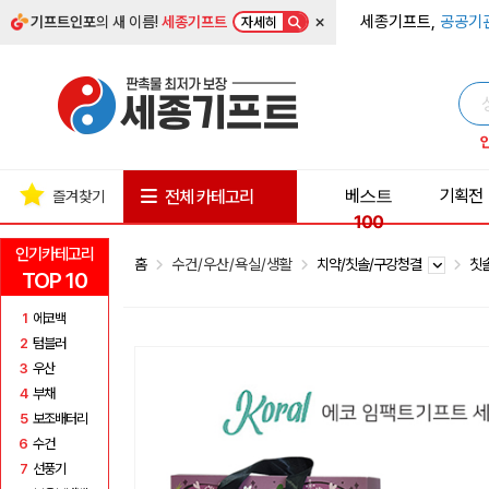
×
세종기프트,
공공기
기프트인포
의 새 이름!
세종기프트
자세히
베스트
기획전
전체 카테고리
즐겨찾기
100
인기카테고리
홈
수건/우산/욕실/생활
치약/칫솔/구강청결
칫
TOP 10
1
에코백
2
텀블러
3
우산
4
부채
5
보조배터리
6
수건
7
선풍기