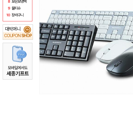
8
보온보냉백
9
물티슈
10
장바구니
대박머니
₩
COUPON
SHOP
모바일에서도
세종기프트