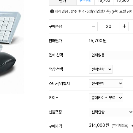
단가
15,700
15,000
견적문의
제작일정 : 발주 후 4-5일(영업일기준) (난이도별 상이
구매수량
15,700
원
판매단가
인쇄 선택
색상 선택
스티커/라벨지
케이스
선물포장
314,000
원
(부가세별도)
구매가격