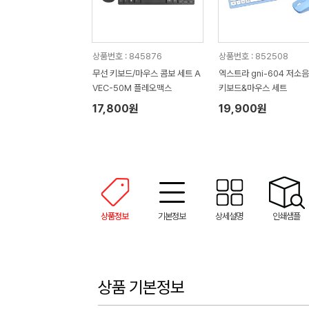
상품번호 : 845876
상품번호 : 852508
무선 키보드/마우스 콤보 세트 A
엑스트라 gni-604 저소음
VEC-50M 플레오맥스
키보드&마우스 세트
17,800원
19,900원
상품정보
기본정보
상세설명
인쇄샘플
상품 기본정보