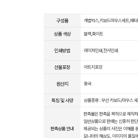
구성품
개별박스,키보드마우스세트,배터
상품 색상
블랙,화이트
인쇄방법
레이져인쇄,전사인쇄
선물포장
아트지포장
원산지
중국
특징 및 사양
상품종류 : 무선 키보드/마우스 
판촉물은 판촉을 목적으로 제작하
일반상품으로 판매는 신중히 판단
판촉상품 안내
제공되는 상품의 사진은 이해를 
모니터의 해상도, 이미지의 품질에