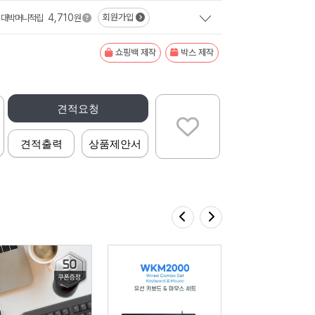
4,710
회원가입
대박머니적립
원
쇼핑백 제작
박스 제작
견적요청
견적출력
상품제안서