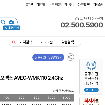
로그인
회원가입
비회원조회
장바구니
질문과답변
회사소개
고객센터 상담문의
02.500.5900
AI 이미지 검색
가격검색
가나다순
맞춤검색
588337
상품번호
공공기관
맥스 AVEC-WMK110 2.4Ghz
우선구매
대상기업
BEST →
단위: 원 부가세별도
100
300
500
1,000
3,000
최저가
를