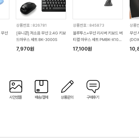
상품번호 : 826781
상품번호 : 845873
상품번
 무선
[유니콘] 저소음 무선 2.4G 키보
블루투스+무선 리시버 키보드 버
무선 
드마우스 세트 BK-3000S
티컬 마우스 세트 PMBK-X10
(DOX
플레오맥스
7,970원
17,100원
10,
시안샘플
배송/결제
상품문의
구매후기