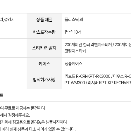
상품 재질
리,설명서
플라스틱 외
박스포장수량
1박스 10개
200개미만 컬러 라벨지스티커 / 200개이
스티커/라벨지
코팅지스티커
케이스
정품케이스
키보드 R-CRI-KPT-RK3000 / 마우스 R-C
법적허가사항
PT-WM300 / 리시버 KPT-KP-RECEIVER
세트
여 무료로 제공하는 물건이며
해서 결정해주세요.
돕기위해 참고용으로 올려놓은 샘플사진이며
 따라 실제 상품과 다소 차이가 있을 수 있습니다.