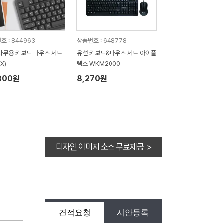
호 : 844963
상품번호 : 648778
사무용 키보드 마우스 세트
유선 키보드&마우스 세트 아이플
X)
렉스 WKM2000
800원
8,270원
디자인 이미지 소스 무료제공 >
견적요청
시안등록