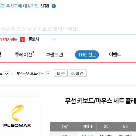
키캡
5
관 우선구매 대상기업
선정!
우산
6
텀블러
7
쿨토시
8
인기키워드
넥쿨러
9
타포린가방
10
전
큐레이션
브랜드관
이벤트
THE 전문
선풍기
1
보드
마우스/키보드세트
무선 키보드/마우스 세트 플레오
수량
이하
20
50