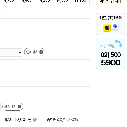
14,700
14,500
14,200
14,000
13,800
약속드립니다
)
카드 간편결제
상담전화
인쇄예시
02) 500
5900
포장예시
원
+
배송비
10,000
(부가세별도,주문시결제)