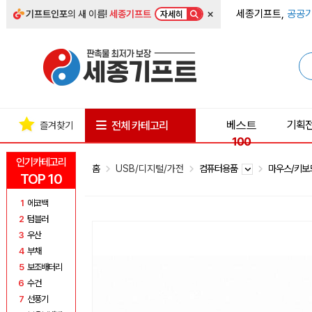
×
세종기프트,
공공기
기프트인포
의 새 이름!
세종기프트
자세히
베스트
기획
전체 카테고리
즐겨찾기
100
인기카테고리
홈
USB/디지털/가전
컴퓨터용품
마우스/키
TOP 10
1
에코백
2
텀블러
3
우산
4
부채
5
보조배터리
6
수건
7
선풍기