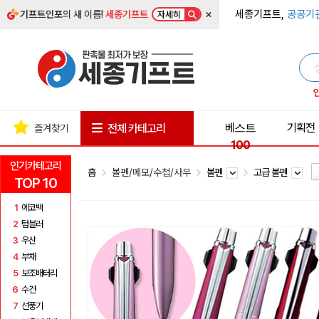
×
세종기프트,
공공기
기프트인포
의 새 이름!
세종기프트
자세히
베스트
기획전
전체 카테고리
즐겨찾기
100
인기카테고리
홈
볼펜/메모/수첩/사무
볼펜
고급 볼펜
TOP 10
1
에코백
2
텀블러
3
우산
4
부채
5
보조배터리
6
수건
7
선풍기