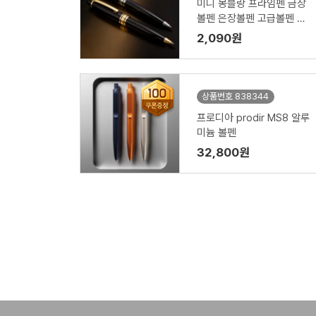
미니 몽블랑 프라임펜 금장
볼펜 은장볼펜 고급볼펜 볼
펜 케이스인쇄
2,090원
상품번호 838344
프로디아 prodir MS8 알루
미늄 볼펜
32,800원