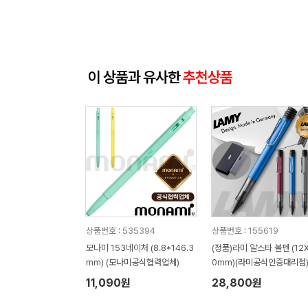
이 상품과 유사한
추천상품
상품번호 : 535394
상품번호 : 155619
모나미 153네이처 (8.8*146.3
(정품)라미 알스타 볼펜 (12X
mm) (모나미공식협력업체)
0mm)(라미공식인증대리점
11,090원
28,800원