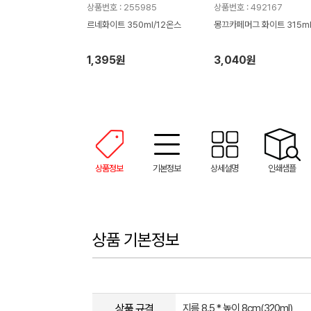
상품번호 : 255985
상품번호 : 492167
르네화이트 350ml/12온스
몽끄카페머그 화이트 315m
1,395원
3,040원
상품정보
기본정보
상세설명
인쇄샘플
상품 기본정보
상품 규격
지름 8.5 * 높이 8cm(320ml)