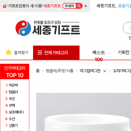
×
세종기프트,
공공기
기프트인포
의 새 이름!
세종기프트
자세히
베스트
기획전
전체 카테고리
즐겨찾기
100
인기카테고리
홈
텀블러/주방/식품
머그컵/머그잔
도자기머그
TOP 10
1
에코백
2
텀블러
3
우산
4
부채
5
보조배터리
6
수건
7
선풍기