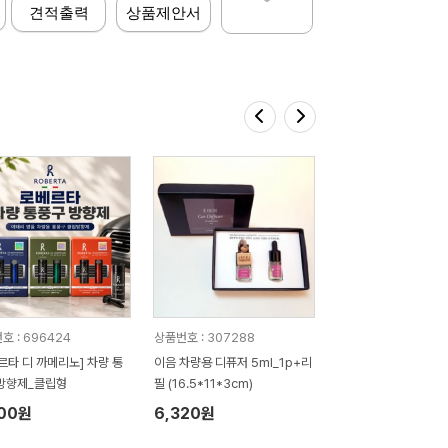
견적출력
상품제안서
호 : 696424
상품번호 : 307288
르타 디 까메리노] 차량 통
이음 차량용 디퓨저 5ml_1p+리
방향제_클립형
필 (16.5*11*3cm)
400원
6,320원