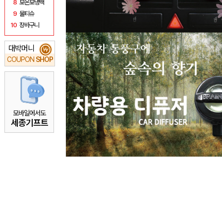
8
보온보냉백
9
물티슈
10
장바구니
대박머니
₩
COUPON
SHOP
모바일에서도
세종기프트