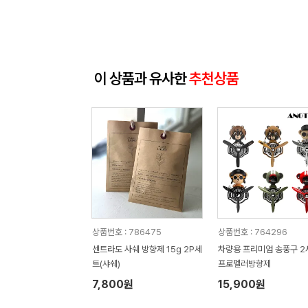
이 상품과 유사한
추천상품
상품번호 : 786475
상품번호 : 764296
센트라도 사쉐 방향제 15g 2P세
차량용 프리미엄 송풍구 2
트(샤쉐)
프로펠러방향제
7,800원
15,900원