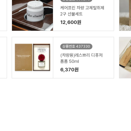
케어프린 차량 고체탈취제
2구 선물세트
12,600원
상품번호 437330
(차량용)레스쁘리 디퓨저
폼폼 50ml
6,370원