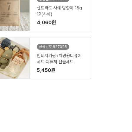
센트라도 사쉐 방향제 15g
1P(샤쉐)
4,060원
상품번호 827025
빈티지키링+차량용디퓨저
세트 디퓨저 선물세트
5,450원