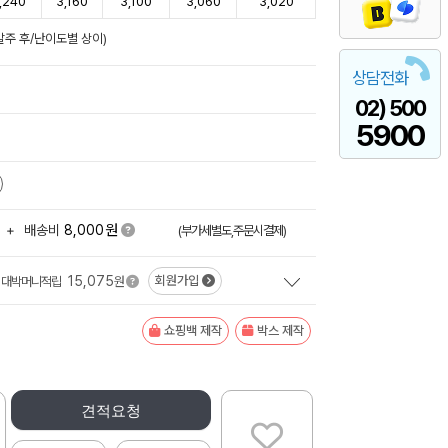
,240
3,160
3,100
3,060
3,020
발주 후/난이도별 상이)
상담전화
02) 500
5900
원
+
배송비
8,000
(부가세별도,주문시결제)
15,075
회원가입
대박머니적립
원
쇼핑백 제작
박스 제작
견적요청