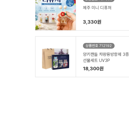
제주 미니 디퓨져
3,330원
상품번호 712192
양키캔들 차량용방향제 3종
선물세트 UV3P
18,300원