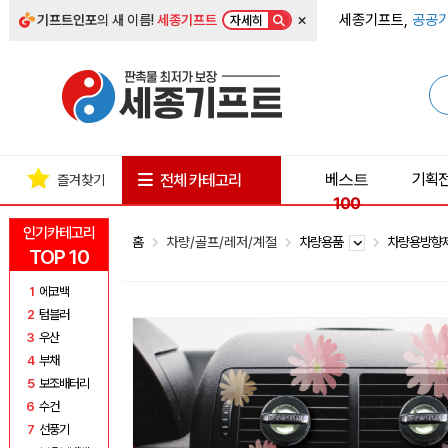
×
세종기프트,
공공기
기프트인포
의 새 이름!
세종기프트
자세히
베스트
기획
전체 카테고리
즐겨찾기
100
인기카테고리
홈
차량/골프/레저/계절
차량용품
차량용방향
TOP 10
1
에코백
2
텀블러
3
우산
4
부채
5
보조배터리
6
수건
7
선풍기