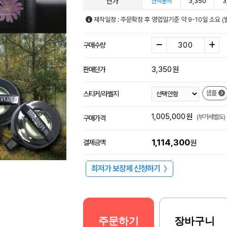
단가
3,350
3
견적문의
제작일정 : 주문확정 후 영업일기준 약 9-10일 소요 (
구매수량
3,350
원
판매단가
샘플
스티커/라벨지
1,005,000
원
(부가세별도)
구매가격
1,114,300
결제금액
원
최저가 보장제 신청하기
〉
주문하기
장바구니