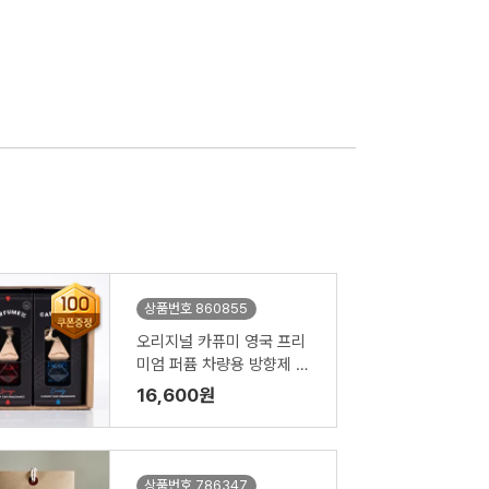
상품번호 860855
오리지널 카퓨미 영국 프리
미엄 퍼퓸 차량용 방향제 2
개
16,600원
상품번호 786347