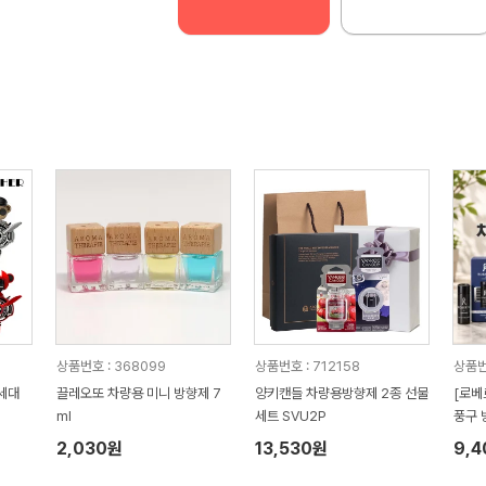
상품번호 : 368099
상품번호 : 712158
상품번
세대
끌레오또 차량용 미니 방향제 7
양키캔들 차량용방향제 2종 선물
[로베
ml
세트 SVU2P
풍구 
2,030원
13,530원
9,