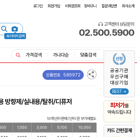
로그인
회원가입
비회원조회
장바구니
질문과답변
회사소개
고객센터 상담문의
02.500.5900
AI 이미지 검색
가격검색
가나다순
맞춤검색
공공기관
589972
상품번호
우선구매
대상기업
BEST →
용 방향제/실내용/탈취/디퓨저
최저가
를
약속드립니다
10개 단위 판매 / 단위: 원 부가세별도
600
1,050
3,000
5,100
10,050
카드 간편결제