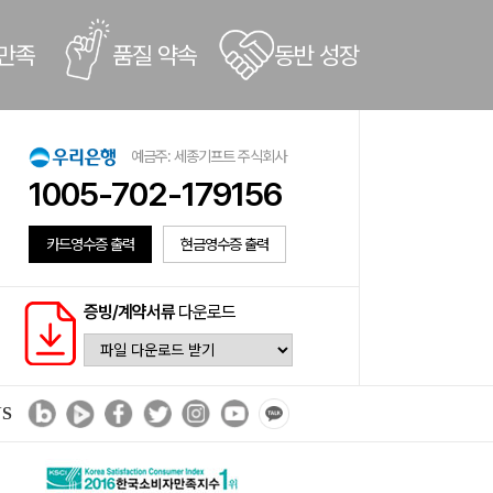
 만족
품질 약속
동반 성장
예금주: 세종기프트 주식회사
1005-702-179156
카드영수증 출력
현금영수증 출력
증빙/계약서류
다운로드
NS