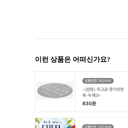
이런 상품은 어떠신가요?
상품번호 182995
-(원형)-최고급 종이방향
제-두께2t-
830원
상품번호 787606