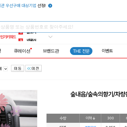
키캡
5
관 우선구매 대상기업
선정!
우산
6
텀블러
7
쿨토시
8
인기키워드
넥쿨러
9
타포린가방
10
전
큐레이션
브랜드관
이벤트
THE 전문
선풍기
1
제
숲내음/숲속의향기/차량
수량
이하
300