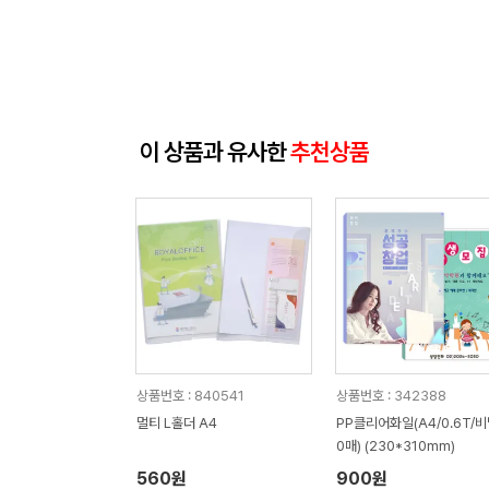
이 상품과 유사한
추천상품
상품번호 : 840541
상품번호 : 342388
멀티 L홀더 A4
PP클리어화일(A4/0.6T/비
0매) (230*310mm)
560원
900원