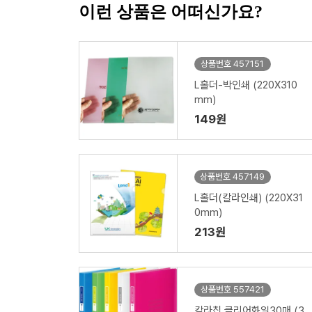
이런 상품은 어떠신가요?
상품번호 457151
L홀더-박인쇄 (220X310
mm)
149원
상품번호 457149
L홀더(칼라인쇄) (220X31
0mm)
213원
상품번호 557421
칼라칩 클리어화일30매 (3