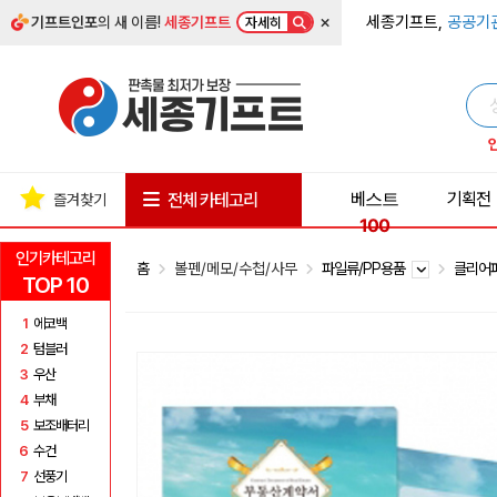
×
세종기프트,
공공기
기프트인포
의 새 이름!
세종기프트
자세히
베스트
기획전
전체 카테고리
즐겨찾기
100
인기카테고리
홈
볼펜/메모/수첩/사무
파일류/PP용품
클리어
TOP 10
1
에코백
2
텀블러
3
우산
4
부채
5
보조배터리
6
수건
7
선풍기