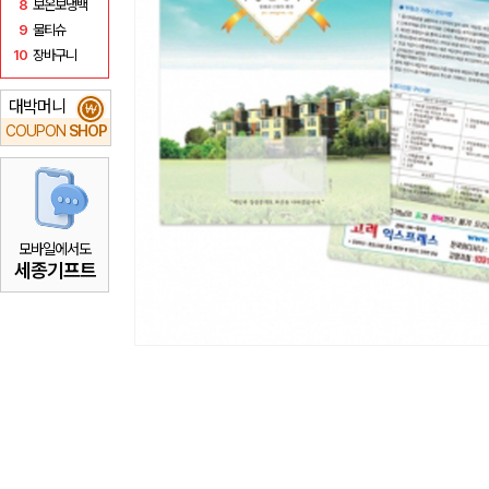
8
보온보냉백
9
물티슈
10
장바구니
대박머니
₩
COUPON
SHOP
모바일에서도
세종기프트