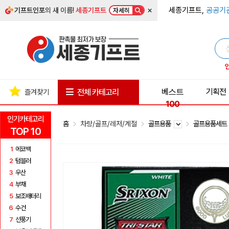
×
세종기프트,
공공기
기프트인포
의 새 이름!
세종기프트
자세히
베스트
기획전
전체 카테고리
즐겨찾기
100
인기카테고리
홈
차량/골프/레저/계절
골프용품
골프용품세
TOP 10
1
에코백
2
텀블러
3
우산
4
부채
5
보조배터리
6
수건
7
선풍기