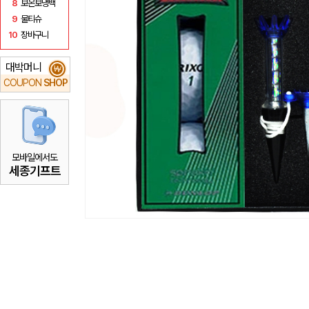
8
보온보냉백
9
물티슈
10
장바구니
대박머니
₩
COUPON
SHOP
모바일에서도
세종기프트