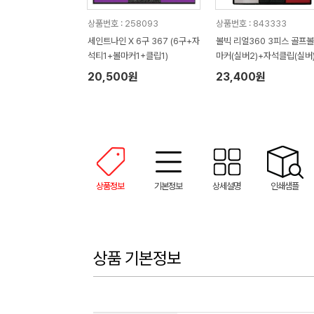
상품번호 : 258093
상품번호 : 843333
세인트나인 X 6구 367 (6구+자
볼빅 리얼360 3피스 골프볼
석티1+볼마커1+클립1)
마커(실버2)+자석클립(실버
+자석티(2)+골프타월 세트
20,500원
23,400원
상품정보
기본정보
상세설명
인쇄샘플
상품 기본정보