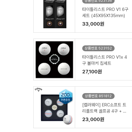
상품번호 523136
타이틀리스트 PRO V1 6구
세트 (45X95X135mm)
33,000원
상품번호 523152
타이틀리스트 PRO V1x 4
구 볼마커 칩세트
27,100원
상품번호 851812
[캘러웨이] ERC소프트 트
리플트랙 골프공 4구 + 볼
마커
23,000원