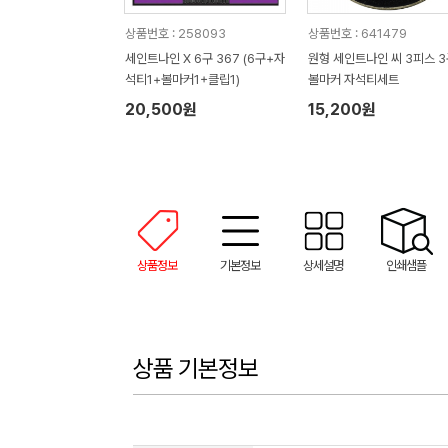
상품번호 : 258093
상품번호 : 641479
세인트나인 X 6구 367 (6구+자
원형 세인트나인 씨 3피스 3
석티1+볼마커1+클립1)
볼마커 자석티세트
20,500원
15,200원
상품정보
기본정보
상세설명
인쇄샘플
상품 기본정보