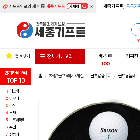
×
세종기프트,
공공기
기프트인포
의 새 이름!
세종기프트
자세히
베스트
기획전
전체 카테고리
즐겨찾기
100
인기카테고리
홈
차량/골프/레저/계절
골프용품
골프용품세
TOP 10
1
에코백
2
텀블러
3
우산
4
부채
5
보조배터리
6
수건
7
선풍기