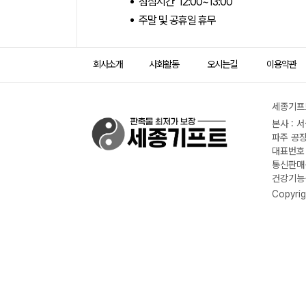
점심시간 12:00~13:00
주말 및 공휴일 휴무
회사소개
사회활동
오시는길
이용약관
세종기프트
본사 : 
파주 공장
대표번호 :
통신판매신
건강기능식
Copyrig