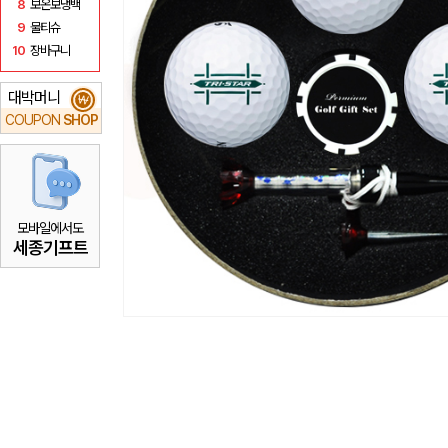
8
보온보냉백
9
물티슈
10
장바구니
대박머니
₩
COUPON
SHOP
모바일에서도
세종기프트