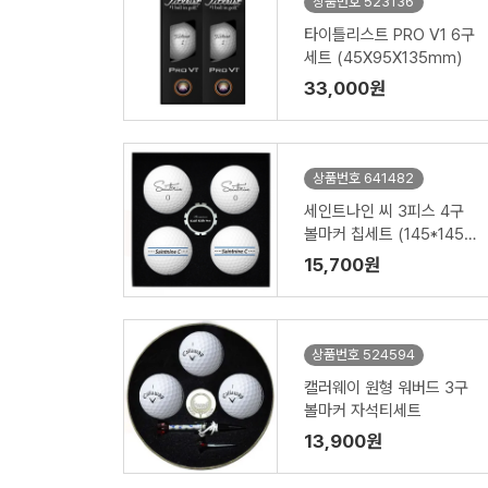
상품번호 523136
타이틀리스트 PRO V1 6구
세트 (45X95X135mm)
33,000원
상품번호 641482
세인트나인 씨 3피스 4구
볼마커 칩세트 (145*145*
45mm)
15,700원
상품번호 524594
캘러웨이 원형 워버드 3구
볼마커 자석티세트
13,900원