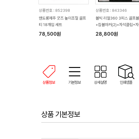
상품번호 : 852398
상품번호 : 843346
맨도롱제주 굿즈 높이조절 골프
볼빅 리얼360 3피스 골프
티 18개입 세트
+칩볼마커(2)+자석클립+
티(2) 세트
78,500원
28,800원
상품정보
기본정보
상세설명
인쇄샘플
상품 기본정보