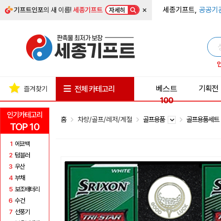
×
세종기프트,
공공기
기프트인포
의 새 이름!
세종기프트
자세히
베스트
기획전
전체 카테고리
즐겨찾기
100
인기카테고리
홈
차량/골프/레저/계절
골프용품
골프용품세
TOP 10
1
에코백
2
텀블러
3
우산
4
부채
5
보조배터리
6
수건
7
선풍기