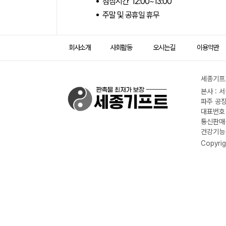
점심시간 12:00~13:00
주말 및 공휴일 휴무
회사소개
사회활동
오시는길
이용약관
세종기프트
본사 : 
파주 공장
대표번호 :
통신판매신
건강기능식
Copyrig