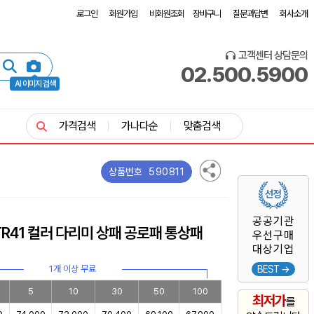
로그인
회원가입
비회원조회
장바구니
질문과답변
회사소개
고객센터 상담문의
02.500.5900
AI 이미지 검색
가격검색
가나다순
맞춤검색
590811
상품번호
공공기관
R41 컬러 다리미 상패 공로패 통상패
우선구매
대상기업
1개 이상 무료
BEST →
5
10
30
50
100
최저가
를