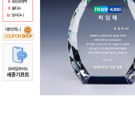
8
보온보냉백
9
물티슈
10
장바구니
대박머니
₩
COUPON
SHOP
모바일에서도
세종기프트