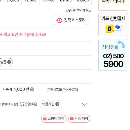
0
74,000
72,000
70,400
69,100
67,900
약속드립니다
단위: 원 부가세별도
카드 간편결제
견적 히스토리
※ 재고 확인 후 주문해 주세요!
상담전화
02) 500
5900
샘플
원
배송비
4,000
(부가세별도,주문시결제)
1,209
회원가입
대박머니적립
원
쇼핑백 제작
박스 제작