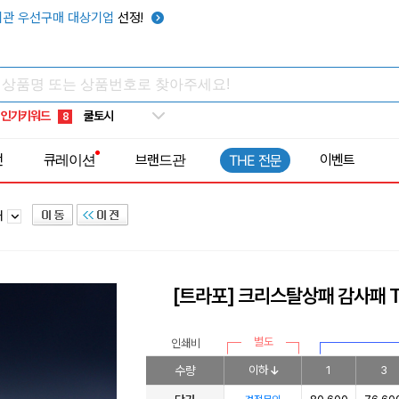
키캡
5
관 우선구매 대상기업
선정!
우산
6
텀블러
7
쿨토시
8
인기키워드
넥쿨러
9
타포린가방
10
전
큐레이션
브랜드관
이벤트
THE 전문
선풍기
1
패
[트라포] 크리스탈상패 감사패 T
별도
인쇄비
수량
이하
1
3