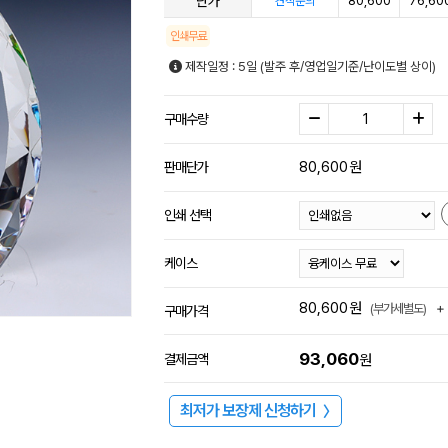
단가
80,600
76,60
견적문의
인쇄무료
제작일정 : 5일 (발주 후/영업일기준/난이도별 상이)
구매수량
80,600
원
판매단가
인쇄 선택
케이스
80,600
원
+
(부가세별도)
구매가격
93,060
결제금액
원
최저가 보장제 신청하기
〉