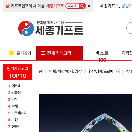
×
세종기프트,
공공기
기프트인포
의 새 이름!
세종기프트
자세히
베스트
기획
전체 카테고리
즐겨찾기
100
인기카테고리
홈
인쇄/휘장/뱃지/업장
휘장/상패/트로피
상
TOP 10
1
에코백
2
텀블러
3
우산
4
부채
5
보조배터리
6
수건
7
선풍기