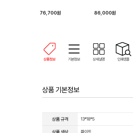
76,700원
86,000원
상품정보
기본정보
상세설명
인쇄샘플
상품 기본정보
상품 규격
13*18*5
상품 색상
화이트