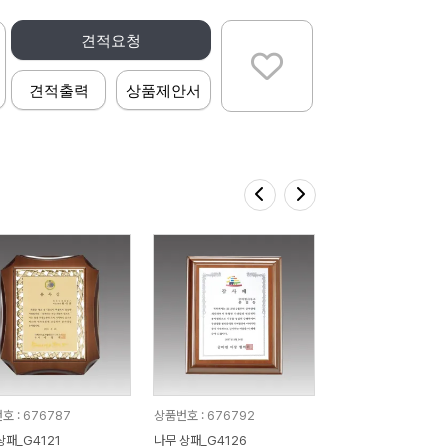
견적요청
견적출력
상품제안서
호 : 676787
상품번호 : 676792
상패_G4121
나무 상패_G4126