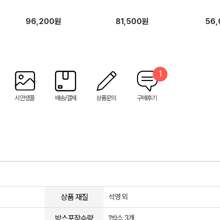
96,200원
81,500원
56
1
시안샘플
배송/결제
상품문의
구매후기
상품 재질
석영 외
박스포장수량
1박스 3개