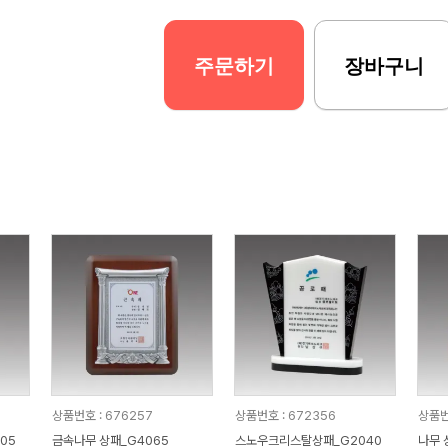
주문하기
장바구니
상품번호 : 676257
상품번호 : 672356
상품번
05
금속나무 상패_G4065
스노우크리스탈상패_G2040
나무 