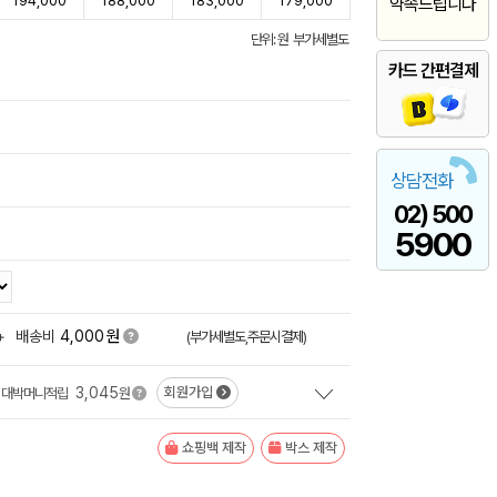
194,000
188,000
183,000
179,000
약속드립니다
단위: 원 부가세별도
카드 간편결제
상담전화
02) 500
5900
원
+
배송비
4,000
(부가세별도,주문시결제)
3,045
회원가입
대박머니적립
원
쇼핑백 제작
박스 제작