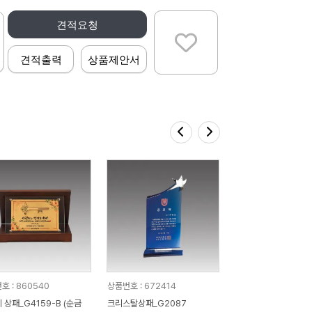
견적요청
견적출력
상품제안서
호 : 860540
상품번호 : 672414
 상패_G4159-B (순금
크리스탈상패_G2087