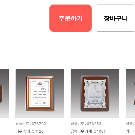
주문하기
장바구니
상품번호 : 676792
상품번호 : 676253
상품번
나무 상패_G4126
금속나무 상패_G4061
가리비