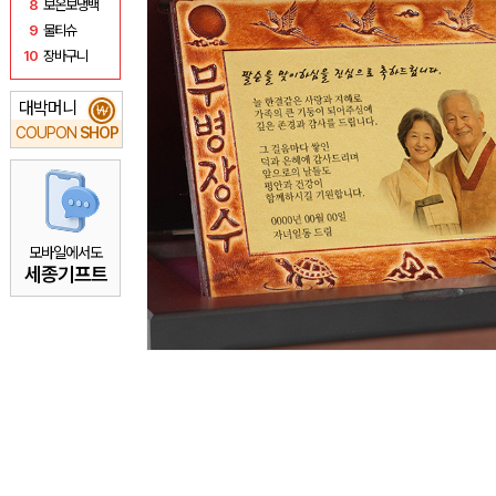
8
보온보냉백
9
물티슈
10
장바구니
대박머니
₩
COUPON
SHOP
모바일에서도
세종기프트