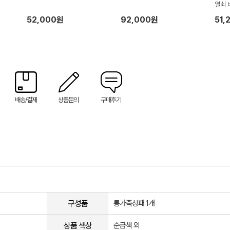
열쇠 
52,000원
92,000원
51,
배송/결제
상품문의
구매후기
구성품
통가죽상패 1개
상품 색상
순금색 외