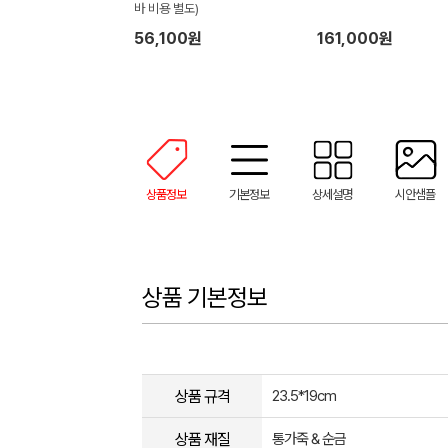
바 비용 별도)
56,100원
161,000원
상품정보
기본정보
상세설명
시안샘플
상품 기본정보
상품 규격
23.5*19cm
상품 재질
통가죽 & 순금