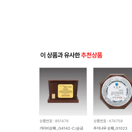
이 상품과 유사한
추천상품
상품번호 : 851476
상품번호 : 674758
가리비상패 _G4142-C (순금
주석나무 상패_G1023