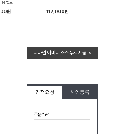
비용 별도)
200원
112,000원
디자인 이미지 소스 무료제공 >
견적요청
시안등록
주문수량