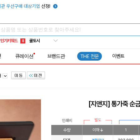
키캡
5
관 우선구매 대상기업
선정!
우산
6
텀블러
7
쿨토시
8
인기키워드
넥쿨러
9
타포린가방
10
전
큐레이션
브랜드관
이벤트
THE 전문
선풍기
1
패
[지앤지] 통가죽 순
별도
인쇄비
수량
이하
1