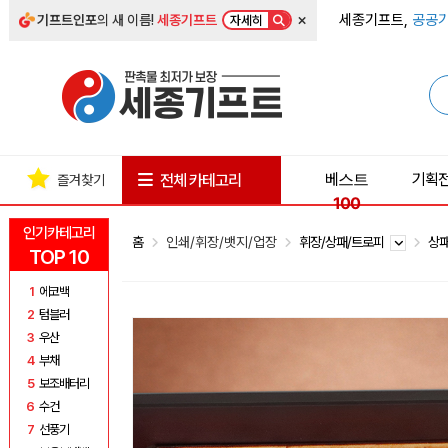
×
세종기프트,
공공기
기프트인포
의 새 이름!
세종기프트
자세히
베스트
기획
전체 카테고리
즐겨찾기
100
인기카테고리
홈
인쇄/휘장/뱃지/업장
휘장/상패/트로피
상
TOP 10
1
에코백
2
텀블러
3
우산
4
부채
5
보조배터리
6
수건
7
선풍기