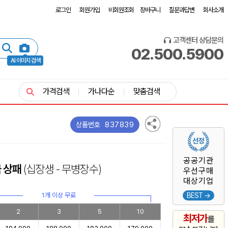
로그인
회원가입
비회원조회
장바구니
질문과답변
회사소개
고객센터 상담문의
02.500.5900
AI 이미지 검색
가격검색
가나다순
맞춤검색
837839
상품번호
공공기관
금 상패
(십장생 - 무병장수)
우선구매
대상기업
1개 이상 무료
BEST →
2
3
5
10
최저가
를