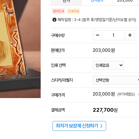
단가
203,000
견적문의
칼라인쇄
인쇄무료
제작일정 : 3-4 (발주 후/영업일기준/난이도별 상이)
구매수량
203,000
원
판매단가
인쇄 선택
스티커/라벨지
203,000
원
(부가세별도)
구매가격
227,700
결제금액
원
최저가 보장제 신청하기
〉