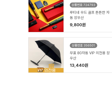
상품번호 724793
루티네 우드 골프 튼튼한 자
동 장우산
9,800원
상품번호 356501
무표 80자동 VIP 의전용 장
우산
13,440원