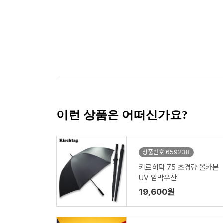
이런 상품은 어떠신가요?
상품번호 659238
키르히탁 75 초경량 올카본
UV 암막우산
19,600원