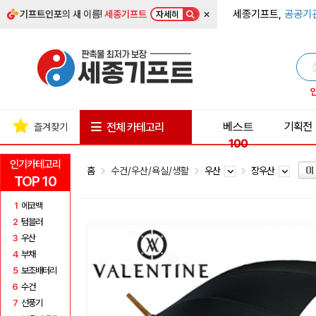
×
세종기프트,
공공기
기프트인포
의 새 이름!
세종기프트
자세히
베스트
기획전
전체 카테고리
즐겨찾기
100
인기카테고리
홈
수건/우산/욕실/생활
우산
장우산
TOP 10
1
에코백
2
텀블러
3
우산
4
부채
5
보조배터리
6
수건
7
선풍기