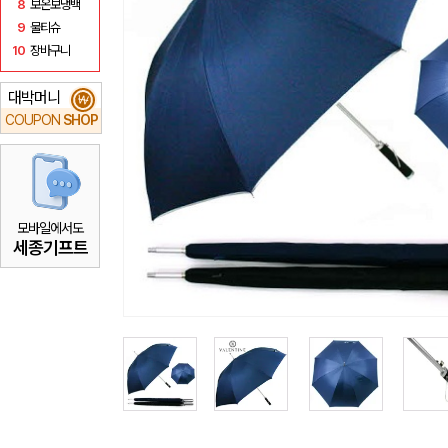
8
보온보냉백
9
물티슈
10
장바구니
대박머니
₩
COUPON
SHOP
모바일에서도
세종기프트