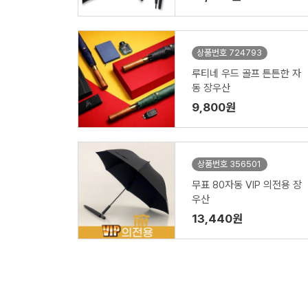
상품번호 724793
루티네 우드 골프 튼튼한 자
동 장우산
9,800원
상품번호 356501
무표 80자동 VIP 의전용 장
우산
13,440원