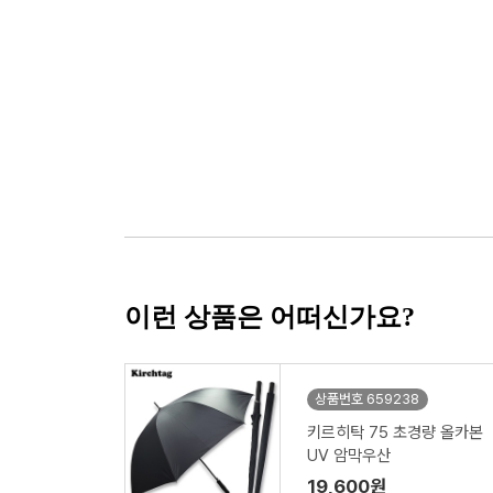
이런 상품은 어떠신가요?
상품번호 659238
키르히탁 75 초경량 올카본
UV 암막우산
19,600원