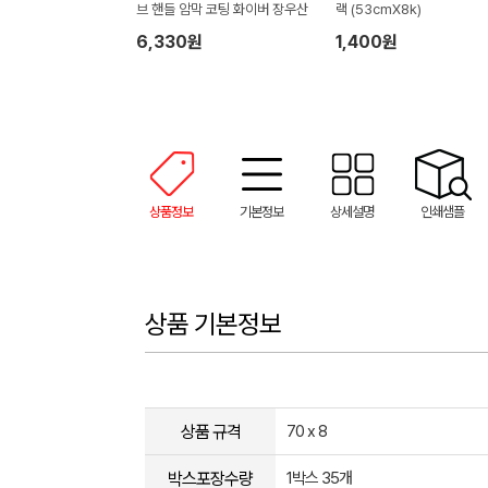
브 핸들 암막 코팅 화이버 장우산
랙 (53cmX8k)
6,330원
1,400원
상품정보
기본정보
상세설명
인쇄샘플
상품 기본정보
상품 규격
70 x 8
박스포장수량
1박스 35개