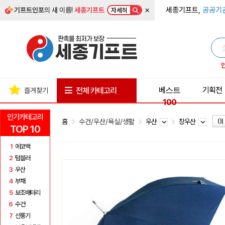
×
세종기프트,
공공기
기프트인포
의 새 이름!
세종기프트
자세히
베스트
기획전
전체 카테고리
즐겨찾기
100
인기카테고리
홈
수건/우산/욕실/생활
우산
장우산
TOP 10
1
에코백
2
텀블러
3
우산
4
부채
5
보조배터리
6
수건
7
선풍기