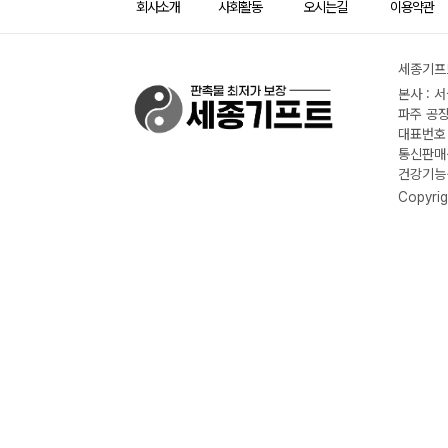
회사소개
사회활동
오시는길
이용약관
세종기프트
본사 : 
파주 공장
대표번호 :
통신판매신
건강기능식
Copyrig