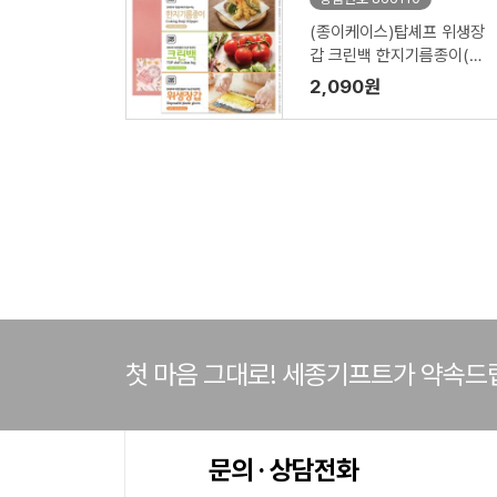
(종이케이스)탑셰프 위생장
갑 크린백 한지기름종이(3
종)
2,090원
첫 마음 그대로! 세종기프트가 약속드
문의 · 상담전화