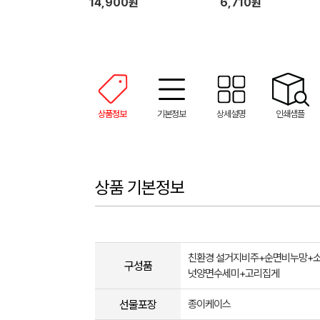
14,900원
6,710원
상품정보
기본정보
상세설명
인쇄샘플
상품 기본정보
친환경 설거지비주+순면비누망+
구성품
넛양면수세미+고리집게
선물포장
종이케이스