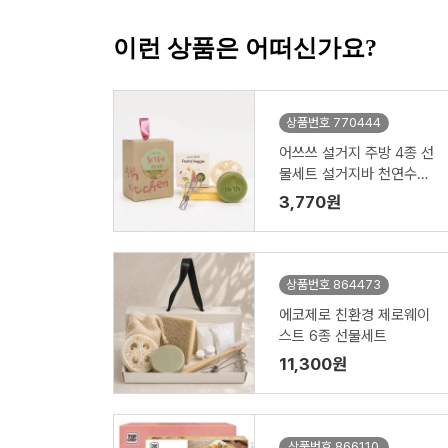
이런 상품은 어떠신가요?
상품번호 770444
어쓰쓰 설거지 주방 4종 선
물세트 설거지바 천연수세
미 제로웨이스트키트
3,770원
상품번호 864473
에코제로 친환경 제로웨이
스트 6종 선물세트
11,300원
상품번호 866110