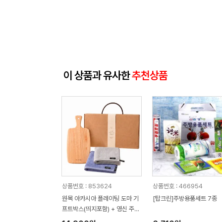
이 상품과 유사한
추천상품
상품번호 : 853624
상품번호 : 466954
원목 아카시아 플레이팅 도마 기
[탑크린]주방용품세트 7종
프트박스(띄지포함) + 영신 주방
핸드타올 + 기프트박스