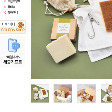
8
보온보냉백
9
물티슈
10
장바구니
대박머니
₩
COUPON
SHOP
모바일에서도
세종기프트