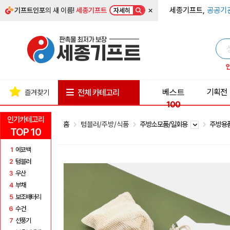
×
세종기프트,
공공기
기프트인포
의 새 이름!
세종기프트
자세히
베스트
기획전
전체 카테고리
즐겨찾기
100
인기카테고리
홈
텀블러/주방/식품
주방소모품/일회용
주방용
TOP 10
1
에코백
2
텀블러
3
우산
4
부채
5
보조배터리
6
수건
7
선풍기