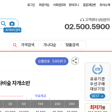
로그인
회원가입
비회원조회
장바구니
질문과답변
회사소개
고객센터 상담문의
02.500.5900
AI 이미지 검색
가격검색
가나다순
맞춤검색
595813
상품번호
공공기관
나비숲 자개소반
우선구매
대상기업
무료제공
BEST →
30
50
100
200
300
최저가
를