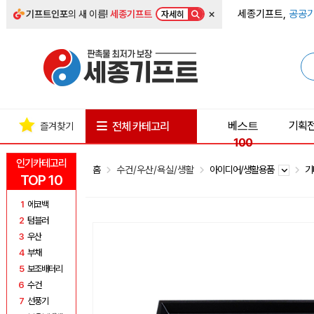
×
세종기프트,
공공기
기프트인포
의 새 이름!
세종기프트
자세히
베스트
기획
전체 카테고리
즐겨찾기
100
인기카테고리
홈
수건/우산/욕실/생활
아이디어/생활용품
기
TOP 10
1
에코백
2
텀블러
3
우산
4
부채
5
보조배터리
6
수건
7
선풍기