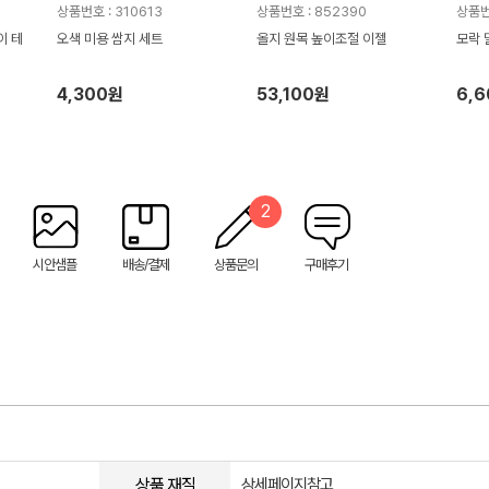
상품번호 : 310613
상품번호 : 852390
상품번
이 테
오색 미용 쌈지 세트
올지 원목 높이조절 이젤
모락 
4,300원
53,100원
6,
2
시안샘플
배송/결제
상품문의
구매후기
상품 재질
상세페이지참고