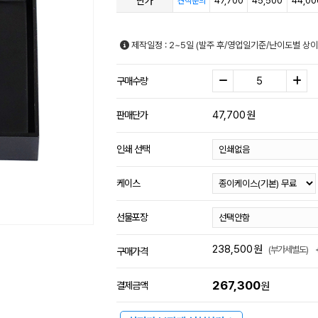
단가
47,700
45,500
44,00
견적문의
제작일정 : 2~5일 (발주 후/영업일기준/난이도별 상이
구매수량
47,700
원
판매단가
인쇄 선택
케이스
선물포장
238,500
원
(부가세별도)
구매가격
267,300
결제금액
원