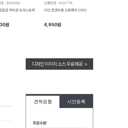
호 : 840666
상품번호 : 830774
말발굽 무타공 도어스토퍼
더선 콘센트용 소화패치 (15P)
600원
4,950원
디자인 이미지 소스 무료제공 >
견적요청
시안등록
주문수량