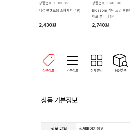
상품번호 : 830805
상품번호 : 840396
더선 콘센트용 소화패치 (4P)
Blossom 거위 모양 돌돌
이프 클리너 1P
2,430원
2,740원
상품정보
기본정보
상세설명
옵션샘플
상품 기본정보
상품 규격
상세페이지참고