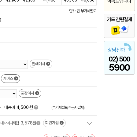
0
42,900
42,100
41,400
40,700
40,000
약속드립니다
단위: 원 부가세별도
카드 간편결제
)
상담전화
02) 500
인쇄예시
5900
케이스
포장예시
원
+
배송비
4,500
(부가세별도,주문시결제)
3,578
회원가입
대박머니적립
원