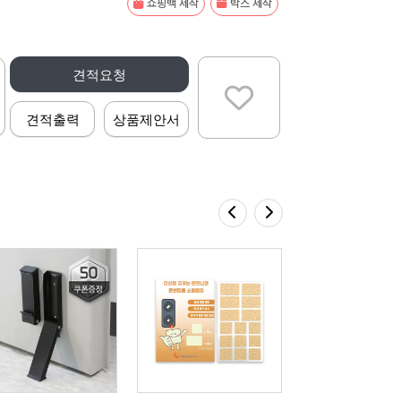
쇼핑백 제작
박스 제작
견적요청
견적출력
상품제안서