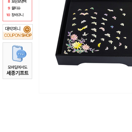
8
보온보냉백
9
물티슈
10
장바구니
대박머니
₩
COUPON
SHOP
모바일에서도
세종기프트