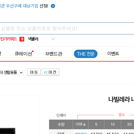
우산
6
관 우선구매 대상기업
선정!
텀블러
7
쿨토시
8
넥쿨러
9
인기키워드
타포린가방
10
선풍기
1
전
큐레이션
브랜드관
이벤트
THE 전문
타 생활용품
나빌레라 
별도
인쇄비
수량
이하
5
10
20