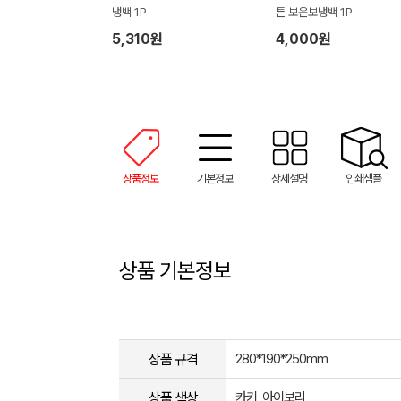
냉백 1P
튼 보온보냉백 1P
5,310원
4,000원
상품정보
기본정보
상세설명
인쇄샘플
상품 기본정보
상품 규격
280*190*250mm
상품 색상
카키, 아이보리