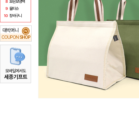
8
보온보냉백
9
물티슈
10
장바구니
대박머니
₩
COUPON
SHOP
모바일에서도
세종기프트