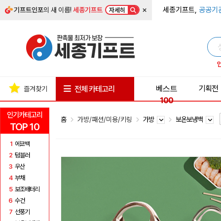
×
세종기프트,
공공기
기프트인포
의 새 이름!
세종기프트
자세히
베스트
기획전
전체 카테고리
즐겨찾기
100
인기카테고리
홈
가방/패션/미용/키링
가방
보온보냉백
TOP 10
1
에코백
2
텀블러
3
우산
4
부채
5
보조배터리
6
수건
7
선풍기