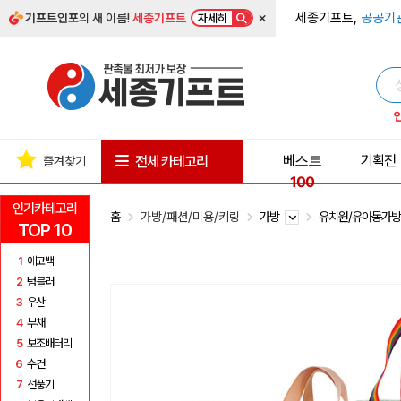
×
세종기프트,
공공기
기프트인포
의 새 이름!
세종기프트
자세히
베스트
기획전
전체 카테고리
즐겨찾기
100
인기카테고리
홈
가방/패션/미용/키링
가방
유치원/유아동가
TOP 10
1
에코백
2
텀블러
3
우산
4
부채
5
보조배터리
6
수건
7
선풍기