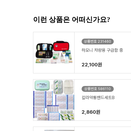
이런 상품은 어떠신가요?
상품번호 231460
하모니 차량용 구급함 중
22,100원
상품번호 586110
칼라약통밴드세트B
2,860원