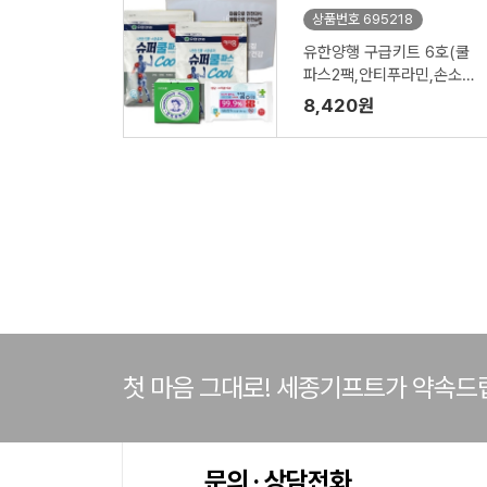
상품번호 695218
유한양행 구급키트 6호(쿨
파스2팩,안티푸라민,손소독
티슈대형 4종세트)
8,420원
첫 마음 그대로! 세종기프트가 약속드
문의 · 상담전화