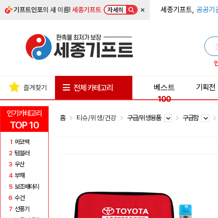
×
세종기프트,
공공기
기프트인포
의 새 이름!
세종기프트
자세히
베스트
기획전
전체 카테고리
즐겨찾기
100
인기카테고리
홈
티슈/위생/건강
구급/위생용품
구급함
TOP 10
1
에코백
2
텀블러
3
우산
4
부채
5
보조배터리
6
수건
7
선풍기