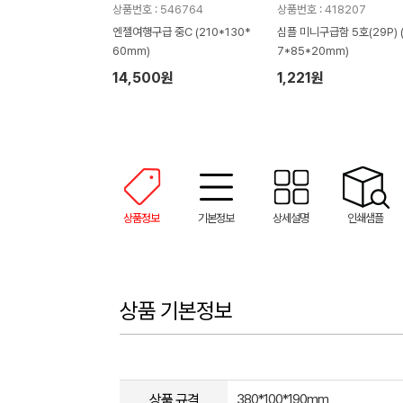
상품번호 : 546764
상품번호 : 418207
엔젤여행구급 중C (210*130*
심플 미니구급함 5호(29P) (
60mm)
7*85*20mm)
14,500원
1,221원
상품정보
기본정보
상세설명
인쇄샘플
상품 기본정보
상품 규격
380*100*190mm