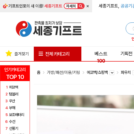
×
세종기프트,
공공기
기프트인포
의 새 이름!
세종기프트
자세히
베스트
기획전
전체 카테고리
즐겨찾기
100
인기카테고리
홈
가방/패션/미용/키링
에코백/쇼핑백
파우치
TOP 10
1
에코백
2
텀블러
3
우산
4
부채
5
보조배터리
6
수건
7
선풍기