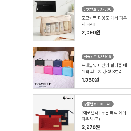
상품번호 837300
모모카멜 다용도 메쉬 파우
치 HP11
2,090원
상품번호 828919
트래블잇 나만의 컬러풀 메
쉬백 파우치 小형 8컬러
1,380원
상품번호 803643
[에코벨라] 투톤 배색 메쉬
파우치 (B)
2,970원