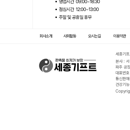
영업시간 09:00~18:30
점심시간 12:00~13:00
주말 및 공휴일 휴무
회사소개
사회활동
오시는길
이용약관
세종기프트
본사 : 
파주 공장
대표번호 :
통신판매신
건강기능식
Copyrig