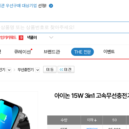
키캡
5
관 우선구매 대상기업
선정!
우산
6
텀블러
7
쿨토시
8
인기키워드
넥쿨러
9
타포린가방
10
전
큐레이션
브랜드관
이벤트
THE 전문
선풍기
1
충전기
무선충전기
아이논 15W 3in1 고속무선충전기 f
수량
이하
50