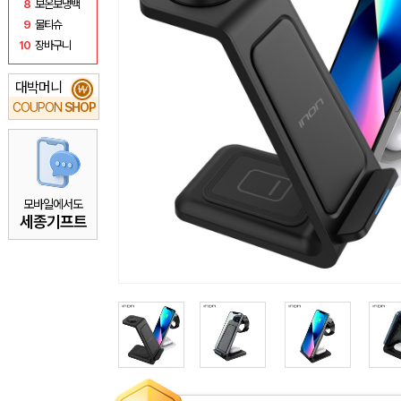
8
보온보냉백
9
물티슈
10
장바구니
대박머니
₩
COUPON
SHOP
모바일에서도
세종기프트