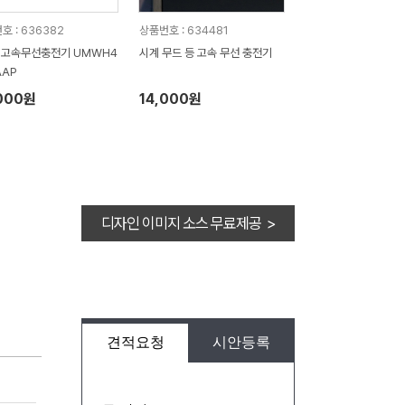
호 : 636382
상품번호 : 634481
 고속무선충전기 UMWH4
시계 무드 등 고속 무선 충전기
AAP
000원
14,000원
디자인 이미지 소스 무료제공 >
견적요청
시안등록