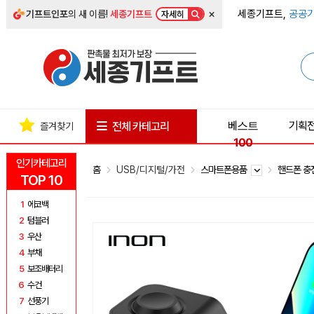
×
세종기프트,
공공기
기프트인포
의 새 이름!
세종기프트
자세히
베스트
기획
전체 카테고리
즐겨찾기
100
인기카테고리
홈
USB/디지털/가전
스마트폰용품
핸드폰 
TOP 10
1
에코백
2
텀블러
3
우산
4
부채
5
보조배터리
6
수건
7
선풍기