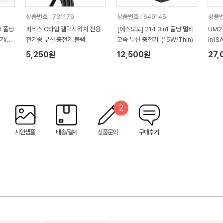
상품번호 : 731179
상품번호 : 649145
상품번
1 폴딩
피닉스 C타입 갤럭시워치 전용
[에스모도] 214 3in1 폴딩 멀티
UM2
기(워
전기종 무선 충전기 블랙
고속 무선 충전기_(15W/Thin)
in1S
5,250원
12,500원
27,
2
시안샘플
배송/결제
상품문의
구매후기