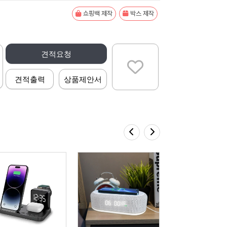
쇼핑백 제작
박스 제작
견적요청
견적출력
상품제안서