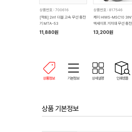
상품번호 : 700616
상품번호 : 817546
[엑토] 2in1 더블 고속 무선 충전
케미 HIWS-MSC10 3IN
기 MTA-53
맥세이프 거치대 무선 충전
치전기종가능)
11,880원
13,200원
상품정보
기본정보
상세설명
인쇄샘플
상품 기본정보