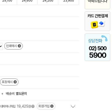
25,100
24,600
24,200
23,900
약속드립니다
카드 간편결제
상담전화
인쇄예시
02) 500
5900
포장예시
+
배송비
별도문의
19,425
회원가입
대박머니적립
원