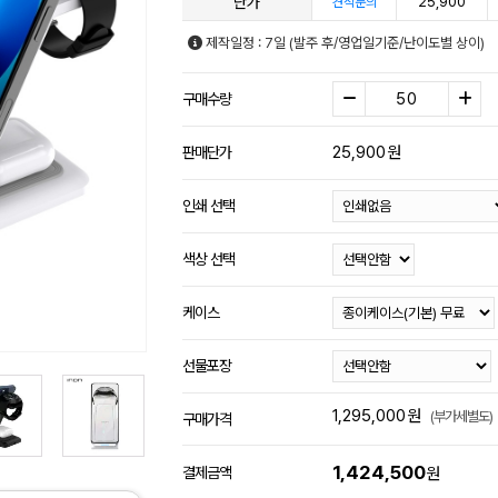
단가
25,900
견적문의
제작일정 : 7일 (발주 후/영업일기준/난이도별 상이)
구매수량
25,900
원
판매단가
인쇄 선택
색상 선택
케이스
선물포장
1,295,000
원
(부가세별도)
구매가격
1,424,500
결제금액
원