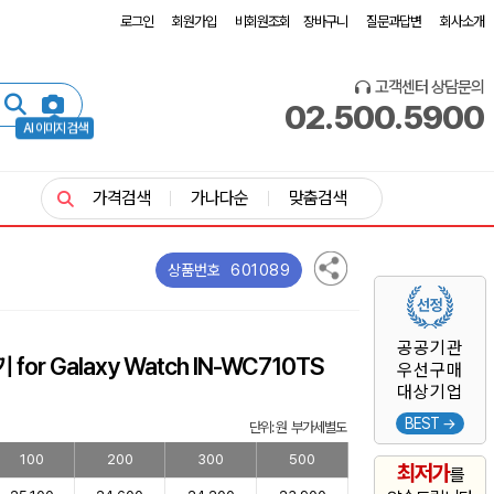
로그인
회원가입
비회원조회
장바구니
질문과답변
회사소개
고객센터 상담문의
02.500.5900
AI 이미지 검색
가격검색
가나다순
맞춤검색
601089
상품번호
공공기관
or Galaxy Watch IN-WC710TS
우선구매
대상기업
BEST →
단위: 원 부가세별도
100
200
300
500
최저가
를