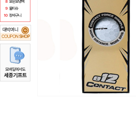
8
보온보냉백
9
물티슈
10
장바구니
대박머니
₩
COUPON
SHOP
모바일에서도
세종기프트