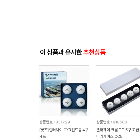
이 상품과 유사한
추천상품
상품번호 : 831729
상품번호 : 810503
[굿즈]캘러웨이 CXR컨트롤 4구
캘러웨이 크롬 TT 5구 고급
세트
바리케이스 CC5