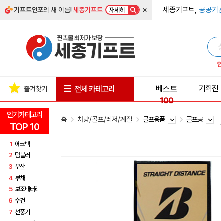
×
세종기프트,
공공기
기프트인포
의 새 이름!
세종기프트
자세히
베스트
기획전
전체 카테고리
즐겨찾기
100
인기카테고리
홈
차량/골프/레저/계절
골프용품
골프공
TOP 10
1
에코백
2
텀블러
3
우산
4
부채
5
보조배터리
6
수건
7
선풍기