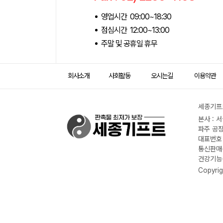
영업시간 09:00~18:30
점심시간 12:00~13:00
주말 및 공휴일 휴무
회사소개
사회활동
오시는길
이용약관
세종기프트
본사 : 
파주 공장
대표번호 :
통신판매신
건강기능식
Copyrig