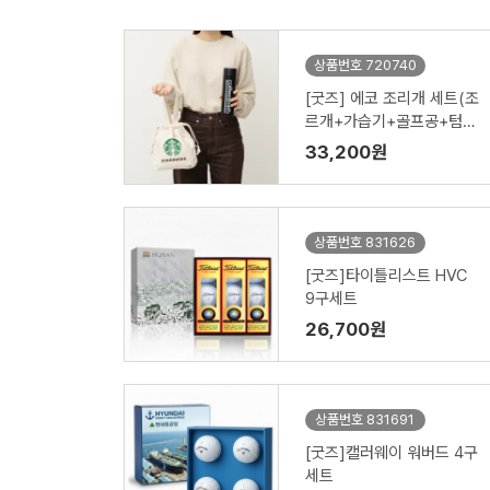
상품번호 720740
[굿즈] 에코 조리개 세트(조
르개+가습기+골프공+텀블
러 )
33,200원
상품번호 831626
[굿즈]타이틀리스트 HVC
9구세트
26,700원
상품번호 831691
[굿즈]캘러웨이 워버드 4구
세트