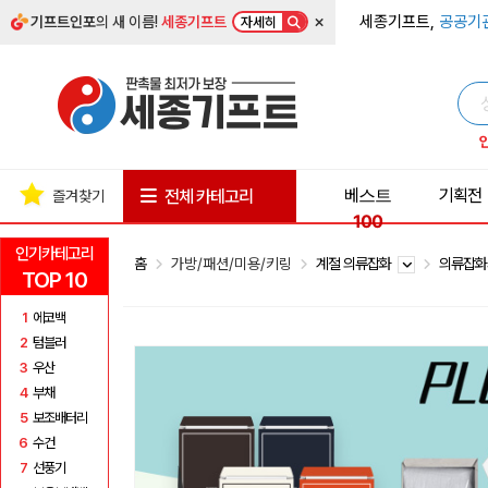
×
세종기프트,
공공기
기프트인포
의 새 이름!
세종기프트
자세히
베스트
기획전
전체 카테고리
즐겨찾기
100
인기카테고리
홈
가방/패션/미용/키링
계절 의류잡화
의류잡
TOP 10
1
에코백
2
텀블러
3
우산
4
부채
5
보조배터리
6
수건
7
선풍기