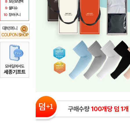
8
보온보냉백
9
물티슈
10
장바구니
대박머니
₩
COUPON
SHOP
모바일에서도
세종기프트
구매수량
100개당 덤 1개