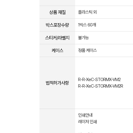
상품 재질
플라스틱 외
박스포장수량
1박스 60개
스티커/라벨지
불가능
케이스
정품 케이스
R-R-XeC-STORMX-VM2
법적허가사항
R-R-XeC-STORMX-VM2R
인쇄안내
레이저 인쇄