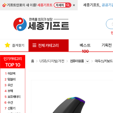
×
세종기프트,
공공기
기프트인포
의 새 이름!
세종기프트
자세히
베스트
기획전
전체 카테고리
즐겨찾기
100
인기카테고리
홈
USB/디지털/가전
컴퓨터용품
마우스/키보
TOP 10
1
에코백
2
텀블러
3
우산
4
부채
5
보조배터리
6
수건
7
선풍기