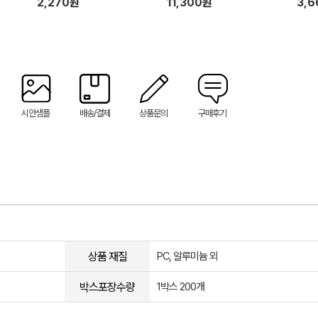
2,270원
11,300원
3,
시안샘플
배송/결제
상품문의
구매후기
상품 재질
PC, 알루미늄 외
박스포장수량
1박스 200개