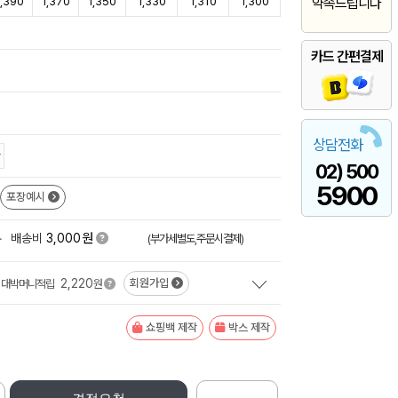
1,390
1,370
1,350
1,330
1,310
1,300
약속드립니다
카드 간편결제
상담전화
02) 500
5900
포장예시
원
+
배송비
3,000
(부가세별도,주문시결제)
2,220
회원가입
대박머니적립
원
쇼핑백 제작
박스 제작