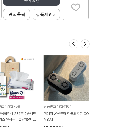
견적요청
견적출력
상품제안서
호 : 782758
상품번호 : 824104
생활건강 281호 2종세트
머레이 콘센트형 해충퇴치기 CO
넥스 안심물티슈+아물디액
MBAT
)