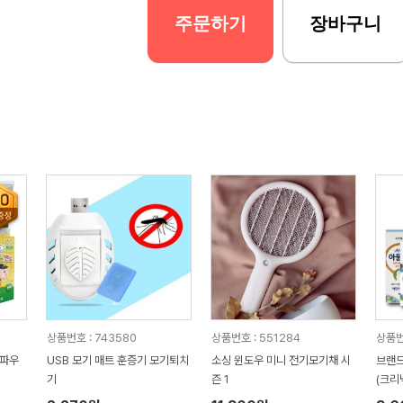
주문하기
장바구니
상품번호 : 743580
상품번호 : 551284
상품번
 파우
USB 모기 매트 훈증기 모기퇴치
소싱 윈도우 미니 전기모기채 시
브랜드
기
즌 1
(크리
모기약