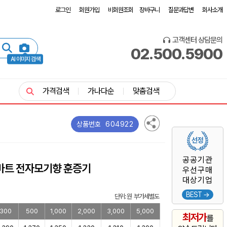
로그인
회원가입
비회원조회
장바구니
질문과답변
회사소개
고객센터 상담문의
02.500.5900
AI 이미지 검색
가격검색
가나다순
맞춤검색
604922
상품번호
공공기관
스마트 전자모기향 훈증기
우선구매
대상기업
BEST →
단위: 원 부가세별도
300
500
1,000
2,000
3,000
5,000
최저가
를