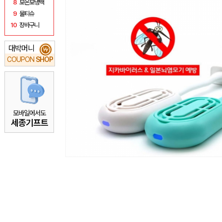
8
보온보냉백
9
물티슈
10
장바구니
대박머니
₩
COUPON
SHOP
모바일에서도
세종기프트