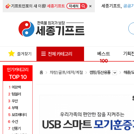
×
세종기프트,
공공기
기프트인포
의 새 이름!
세종기프트
자세히
베스트
기획
전체 카테고리
즐겨찾기
100
인기카테고리
홈
차량/골프/레저/계절
캠핑/등산용품
해충/
TOP 10
1
에코백
2
텀블러
3
우산
4
부채
5
보조배터리
6
수건
7
선풍기