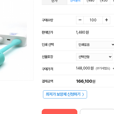
단가
1,480
1,430
견적문의
구매수량
1,480
원
판매단가
인쇄 선택
선물포장
148,000
원
(부가세별도)
구매가격
166,100
결제금액
원
최저가 보장제 신청하기
〉