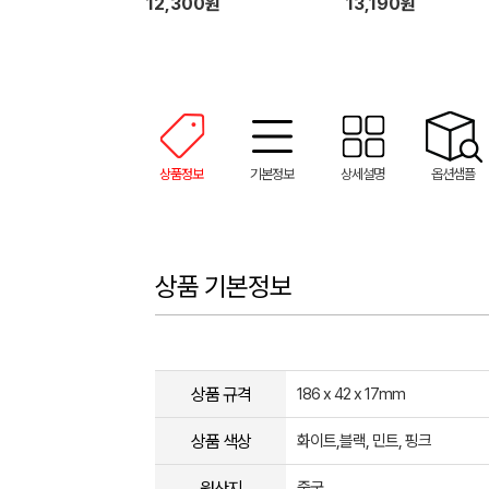
12,300원
13,190원
상품정보
기본정보
상세설명
옵션샘플
상품 기본정보
상품 규격
186 x 42 x 17mm
상품 색상
화이트,블랙, 민트, 핑크
원산지
중국