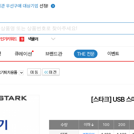
키캡
5
관 우선구매 대상기업
선정!
우산
6
텀블러
7
쿨토시
8
인기키워드
넥쿨러
9
타포린가방
10
전
큐레이션
브랜드관
이벤트
THE 전문
선풍기
1
모기퇴치용품
[스타크] USB 
수량
이하
100
200