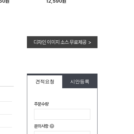
660원
12,590원
디자인 이미지 소스 무료제공 >
견적요청
시안등록
주문수량
문의사항