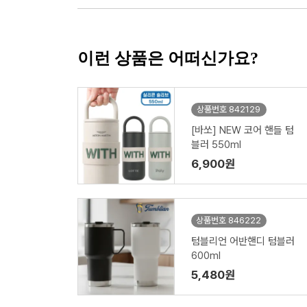
이런 상품은 어떠신가요?
상품번호 842129
[바쏘] NEW 코어 핸들 텀
블러 550ml
6,900원
상품번호 846222
텀블리언 어반핸디 텀블러
600ml
5,480원