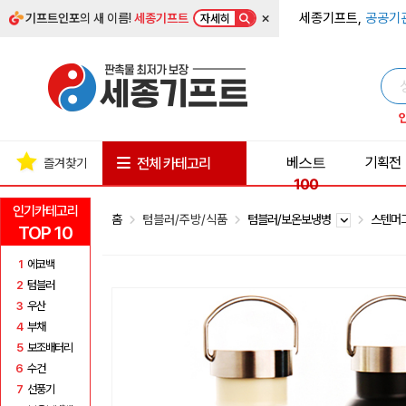
×
세종기프트,
공공기
기프트인포
의 새 이름!
세종기프트
자세히
베스트
기획전
전체 카테고리
즐겨찾기
100
인기카테고리
홈
텀블러/주방/식품
텀블러/보온보냉병
스텐머
TOP 10
1
에코백
2
텀블러
3
우산
4
부채
5
보조배터리
6
수건
7
선풍기