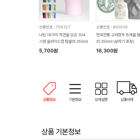
상품번호 : 756327
상품번호 : 860636
나빙 18가지 자연을 담은 304
한국전통 고려청자 트레블 
스텐 슬라이드캡 텀블러 350ml
러 350ml (보자기 포장)
5,700원
16,300원
상품정보
기본정보
상세설명
납품사례
상품 기본정보