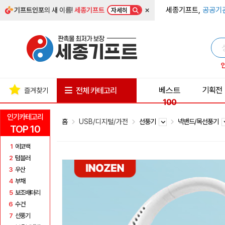
×
세종기프트,
공공기
기프트인포
의 새 이름!
세종기프트
자세히
베스트
기획전
전체 카테고리
즐겨찾기
100
인기카테고리
홈
USB/디지털/가전
선풍기
넥밴드/목선풍기
TOP 10
1
에코백
2
텀블러
3
우산
4
부채
5
보조배터리
6
수건
7
선풍기