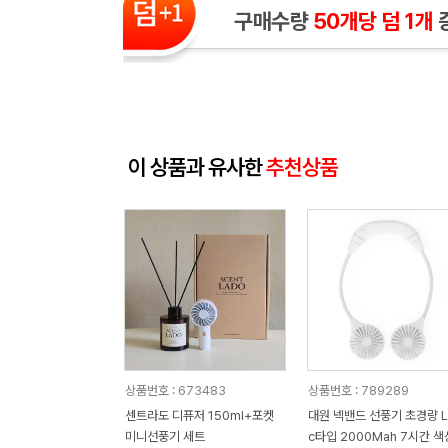
구매수량
50개당 덤 1개
이 상품과 유사한
추천상품
상품번호 : 673483
상품번호 : 789289
센트라도 디퓨저 150ml+포켓
대원 넥밴드 선풍기 초경량 L
미니선풍기 세트
c타입 2000Mah 7시간 