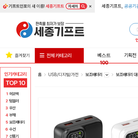
×
세종기프트,
공공기
기프트인포
의 새 이름!
세종기프트
자세히
베스트
기획전
전체 카테고리
즐겨찾기
100
인기카테고리
홈
USB/디지털/가전
보조배터리
보조배터리 대
TOP 10
1
에코백
2
텀블러
3
우산
4
부채
5
보조배터리
6
수건
7
선풍기