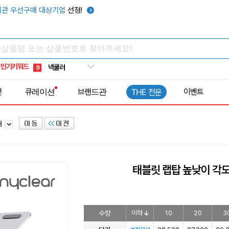
키캡
5
관 우선구매 대상기업
선정!
우산
6
텀블러
7
쿨토시
8
인기키워드
넥쿨러
9
타포린가방
10
전
큐레이션
브랜드관
이벤트
THE 전문
선풍기
1
대
태블릿 랩탑 높낮이 각도
수량
이하
10
20
3