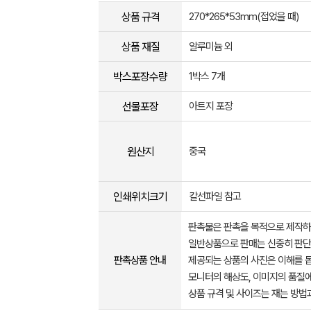
상품 규격
270*265*53mm(접었을 때)
상품 재질
알루미늄 외
박스포장수량
1박스 7개
선물포장
아트지 포장
원산지
중국
인쇄위치크기
칼선파일 참고
판촉물은 판촉을 목적으로 제작하
일반상품으로 판매는 신중히 판단
판촉상품 안내
제공되는 상품의 사진은 이해를 
모니터의 해상도, 이미지의 품질에
상품 규격 및 사이즈는 재는 방법