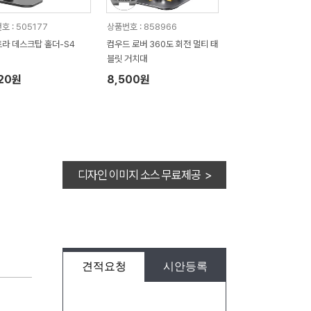
호 : 505177
상품번호 : 858966
라 데스크탑 홀더-S4
컴우드 로버 360도 회전 멀티 태
블릿 거치대
720원
8,500원
디자인 이미지 소스 무료제공 >
견적요청
시안등록