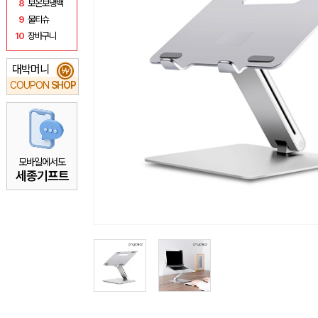
8
보온보냉백
9
물티슈
10
장바구니
대박머니
₩
COUPON
SHOP
모바일에서도
세종기프트