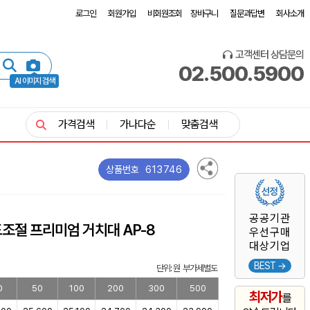
로그인
회원가입
비회원조회
장바구니
질문과답변
회사소개
고객센터 상담문의
02.500.5900
AI 이미지 검색
가격검색
가나다순
맞춤검색
613746
상품번호
공공기관
조절 프리미엄 거치대 AP-8
우선구매
대상기업
BEST →
단위: 원 부가세별도
0
50
100
200
300
500
최저가
를