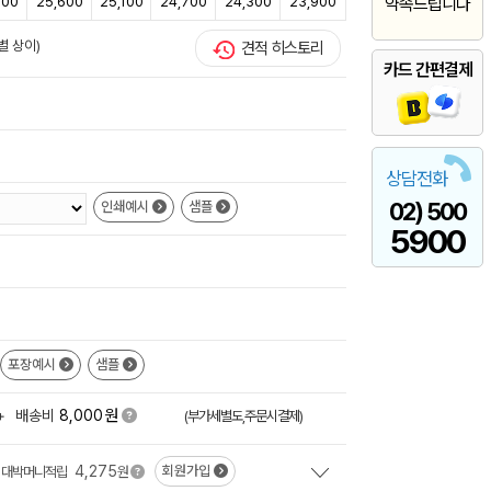
300
25,600
25,100
24,700
24,300
23,900
약속드립니다
별 상이)
견적 히스토리
카드 간편결제
상담전화
02) 500
인쇄예시
샘플
5900
포장예시
샘플
원
+
배송비
8,000
(부가세별도,주문시결제)
4,275
회원가입
대박머니적립
원