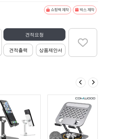
쇼핑백 제작
박스 제작
견적요청
견적출력
상품제안서