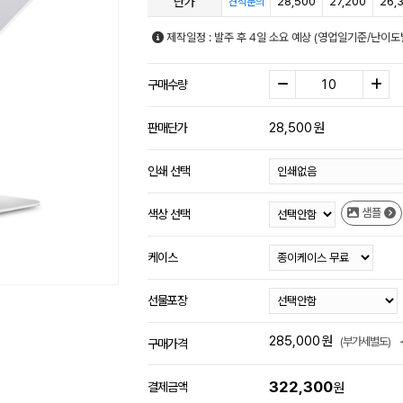
단가
28,500
27,200
26,
견적문의
제작일정 : 발주 후 4일 소요 예상 (영업일기준/난이도
구매수량
28,500
원
판매단가
인쇄 선택
샘플
색상 선택
케이스
선물포장
285,000
원
(부가세별도)
구매가격
322,300
결제금액
원