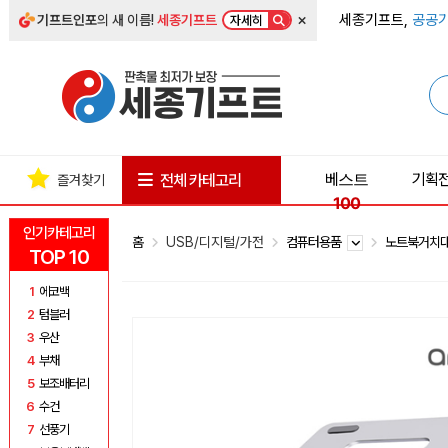
×
세종기프트,
공공기
기프트인포
의 새 이름!
세종기프트
자세히
베스트
기획
전체 카테고리
즐겨찾기
100
인기카테고리
홈
USB/디지털/가전
컴퓨터용품
노트북거치
TOP 10
1
에코백
2
텀블러
3
우산
4
부채
5
보조배터리
6
수건
7
선풍기