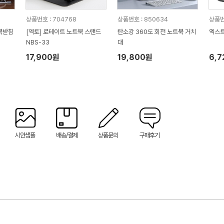
상품번호 : 704768
상품번호 : 850634
상품번
북받침
[엑토] 로테이트 노트북 스탠드
탄소강 360도 회전 노트북 거치
엑스트
NBS-33
대
17,900원
19,800원
6,
시안샘플
배송/결제
상품문의
구매후기