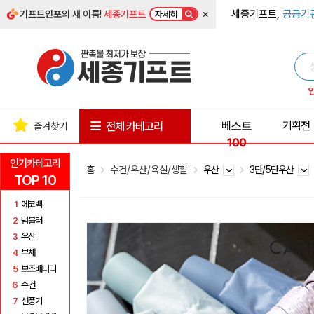
×
세종기프트,
공공기
기프트인포
의 새 이름!
세종기프트
자세히
베스트
기획전
전체 카테고리
즐겨찾기
100
인기카테고리
홈
수건/우산/욕실/생활
우산
3단/5단우산
TOP 10
1
에코백
2
텀블러
3
우산
4
부채
5
보조배터리
6
수건
7
선풍기