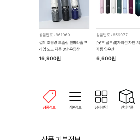
상품번호 : 861960
상품번호 : 859977
걸작 초경량 초슬림 맨파라솔 프
[굿즈 골드넬]자외선 차단 3
라임 모노 자동 3단 우양산
자동 양우산
16,900원
6,600원
상품정보
기본정보
상세설명
인쇄샘플
상품 기본정보