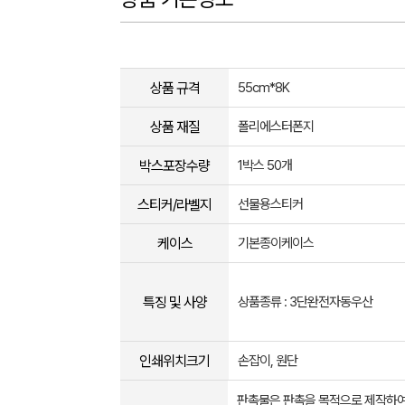
상품 규격
55cm*8K
상품 재질
폴리에스터폰지
박스포장수량
1박스 50개
스티커/라벨지
선물용스티커
케이스
기본종이케이스
특징 및 사양
상품종류 : 3단완전자동우산
인쇄위치크기
손잡이, 원단
판촉물은 판촉을 목적으로 제작하여