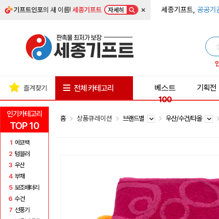
×
세종기프트,
공공기
기프트인포
의 새 이름!
세종기프트
자세히
베스트
기획전
전체 카테고리
즐겨찾기
100
인기카테고리
홈
상품큐레이션
브랜드별
우산/수건/타올
TOP 10
1
에코백
2
텀블러
3
우산
4
부채
5
보조배터리
6
수건
7
선풍기