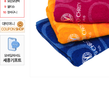
8
보온보냉백
9
물티슈
10
장바구니
대박머니
₩
COUPON
SHOP
모바일에서도
세종기프트