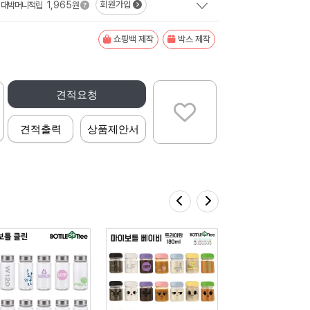
1,965
회원가입
대박머니적립
원
쇼핑백 제작
박스 제작
견적요청
견적출력
상품제안서