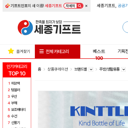
×
세종기프트,
공공기
기프트인포
의 새 이름!
세종기프트
자세히
베스트
기획
전체 카테고리
즐겨찾기
100
인기카테고리
홈
상품큐레이션
브랜드별
주방/생활용품
TOP 10
1
에코백
2
텀블러
3
우산
4
부채
5
보조배터리
6
수건
7
선풍기