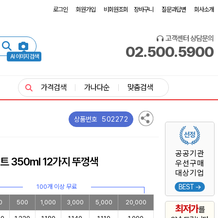
로그인
회원가입
비회원조회
장바구니
질문과답변
회사소개
고객센터 상담문의
02.500.5900
AI 이미지 검색
가격검색
가나다순
맞춤검색
502272
상품번호
공공기관
트 350ml 12가지 뚜껑색
우선구매
대상기업
100개 이상 무료
BEST →
0
500
1,000
3,000
5,000
20,000
최저가
를