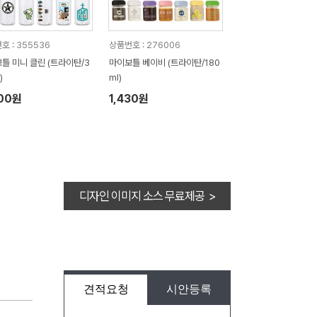
호 : 355536
상품번호 : 276006
틀 미니 클린 (트라이탄/3
마이보틀 베이비 (트라이탄/180
)
ml)
200원
1,430원
디자인 이미지 소스 무료제공 >
견적요청
시안등록