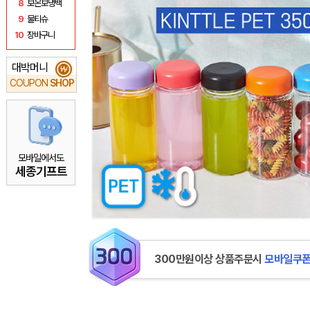
8
보온보냉백
9
물티슈
10
장바구니
대박머니
₩
COUPON
SHOP
모바일에서도
세종기프트
300만원이상 상품주문시
모바일쿠폰