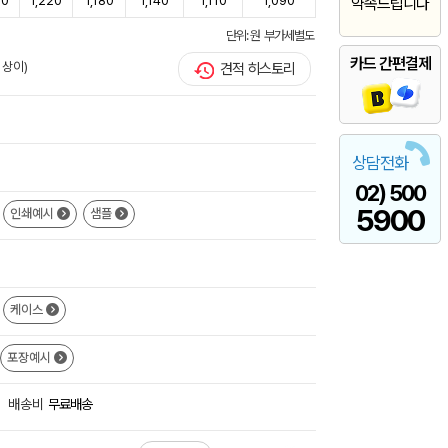
60
1,220
1,180
1,140
1,110
1,090
약속드립니다
단위: 원 부가세별도
카드 간편결제
 상이)
견적 히스토리
상담전화
02) 500
5900
인쇄예시
샘플
케이스
포장예시
배송비
무료배송