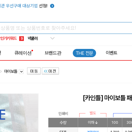
키캡
5
관 우선구매 대상기업
선정!
우산
6
텀블러
7
쿨토시
8
인기키워드
넥쿨러
9
타포린가방
10
전
큐레이션
브랜드관
이벤트
THE 전문
선풍기
1
마이보틀
[카인틀] 마이보틀 패
별도
인쇄비
수량
이하
100
30