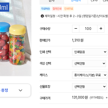
단가
1,310
1,2
견적문의
무료배송
칼라인쇄
인쇄무료
제작일정 : 시안 확정 후 2~3일 (영업일기준/난이도별
구매수량
1,310
원
판매단가
인쇄 선택
색상 선택
케이스
선물포장
 증정
131,000
원
+
(부가세별도)
구매가격