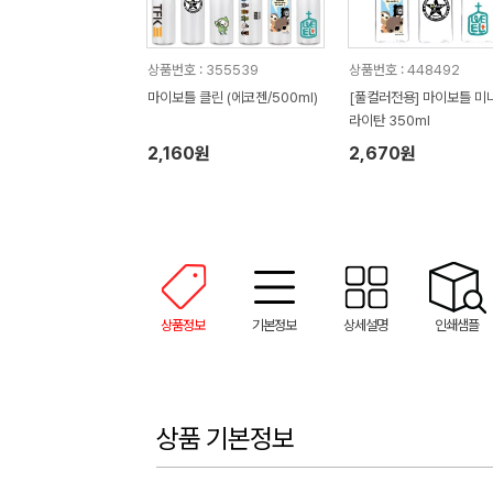
상품번호 : 355539
상품번호 : 448492
마이보틀 클린 (에코젠/500ml)
[풀컬러전용] 마이보틀 미
라이탄 350ml
2,160원
2,670원
상품정보
기본정보
상세설명
인쇄샘플
상품 기본정보