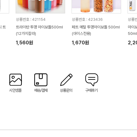
상품번호 : 421154
상품번호 : 423436
상품번
니 트
트라이탄 투명 마이보틀500ml
페트 메탈 투명마이보틀 500ml
마이보
(12가지칼라)
(아이스전용)
50ml
1,560원
1,670원
2,
시안샘플
배송/결제
상품문의
구매후기