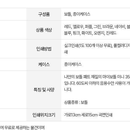
구성품
보틀, 종이케이스
레드, 엘로우, 퍼플, 그린, 브라운, 네이비, 블
상품 색상
블루, 핑크, 화이트, 오렌지, 진레드
실크인쇄(1도 100개 이상 무료), 풀컬러디
인쇄방법
쇄
케이스
종이케이스
나만의 보틀 패트 재질의 마이보틀 미니 35
입니다. 60도씨 이하의 음용수만 사용이 
특징 및 사양
니다.
상품종류 : 보틀
인쇄위치크기
가로13cm 세로15cm 곡면인쇄
여 무료로 제공하는 물건이며