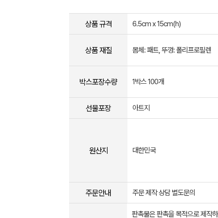
상품 규격
6.5cm x 15cm(h)
상품 재질
몸체: 패트, 뚜껑: 폴리프로필렌
박스포장수량
1박스 100개
선물포장
아트지
원산지
대한민국
주문안내
주문 제작 상담 별도문의
판촉물은 판촉을 목적으로 제작하