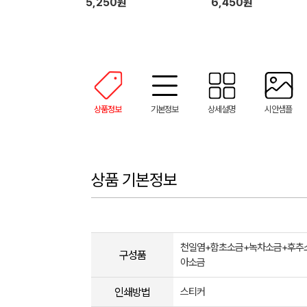
5,250원
6,450원
상품정보
기본정보
상세설명
시안샘플
상품 기본정보
천일염+함초소금+녹차소금+후추
구성품
아소금
인쇄방법
스티커