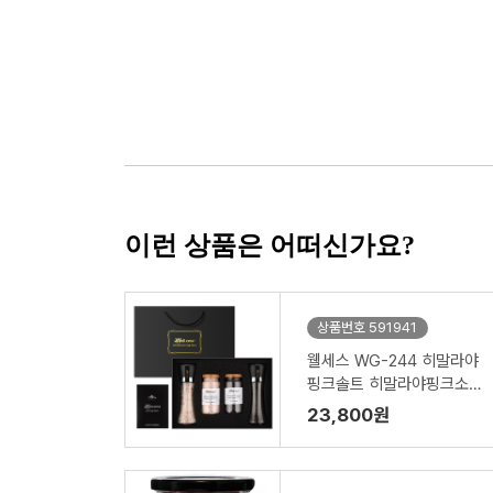
이런 상품은 어떠신가요?
상품번호 591941
웰세스 WG-244 히말라야
핑크솔트 히말라야핑크소금
블랙페퍼 통후추 그라인더
23,800원
선물세트