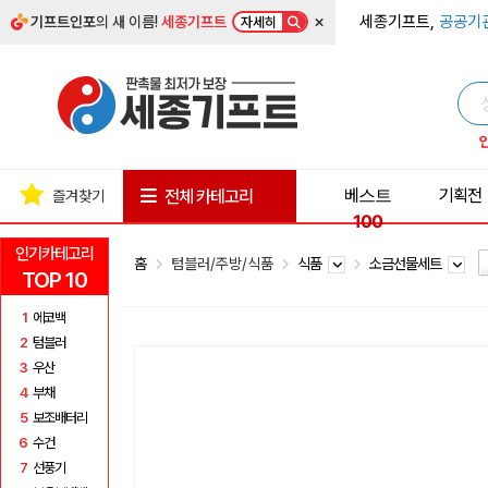
×
세종기프트,
공공기
기프트인포
의 새 이름!
세종기프트
자세히
베스트
기획전
전체 카테고리
즐겨찾기
100
인기카테고리
홈
텀블러/주방/식품
식품
소금선물세트
TOP 10
1
에코백
2
텀블러
3
우산
4
부채
5
보조배터리
6
수건
7
선풍기