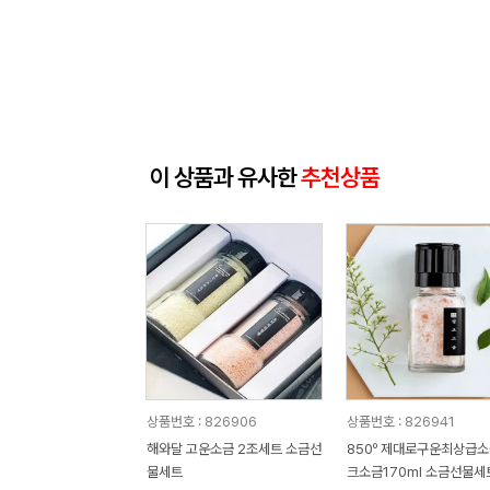
이 상품과 유사한
추천상품
상품번호 : 826906
상품번호 : 826941
해와달 고운소금 2조세트 소금선
850º 제대로구운최상급소
물세트
크소금170ml 소금선물세