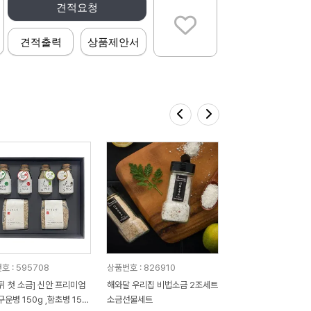
견적요청
견적출력
상품제안서
호 : 595708
상품번호 : 826910
뒤 첫 소금] 신안 프리미엄
해와달 우리집 비법소금 2조세트
구운병 150g ,함초병 150
소금선물세트