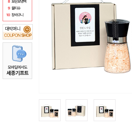
8
보온보냉백
9
물티슈
10
장바구니
대박머니
₩
COUPON
SHOP
모바일에서도
세종기프트