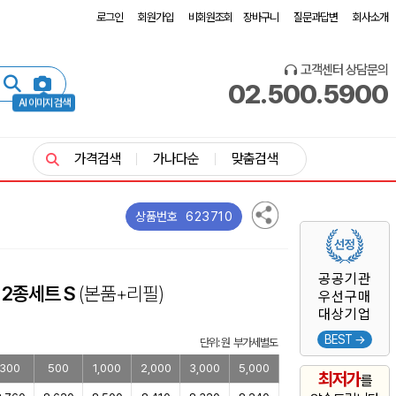
로그인
회원가입
비회원조회
장바구니
질문과답변
회사소개
고객센터 상담문의
02.500.5900
AI 이미지 검색
가격검색
가나다순
맞춤검색
623710
상품번호
공공기관
2종세트 S
(본품+리필)
우선구매
대상기업
BEST →
단위: 원 부가세별도
300
500
1,000
2,000
3,000
5,000
최저가
를