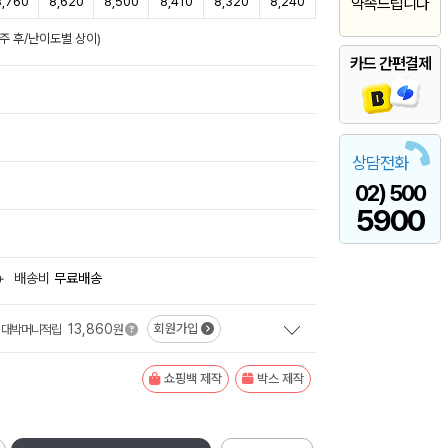
8,760
8,620
8,500
8,410
8,320
8,240
약속드립니다
발주 후/난이도별 상이)
카드 간편결제
상담전화
02) 500
5900
+
배송비
무료배송
13,860
회원가입
대박머니적립
원
쇼핑백 제작
박스 제작