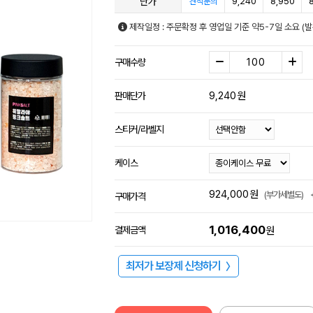
단가
9,240
8,950
견적문의
제작일정 : 주문확정 후 영업일 기준 약5-7일 소요 (
구매수량
9,240
원
판매단가
스티커/라벨지
케이스
924,000
원
(부가세별도)
구매가격
1,016,400
결제금액
원
최저가 보장제 신청하기
〉