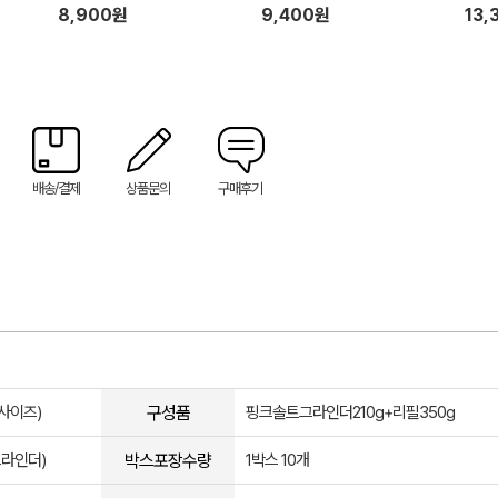
물세트
g 외)
8,900원
9,400원
13,
배송/결제
상품문의
구매후기
구성품
사이즈)
핑크솔트그라인더210g+리필350g
박스포장수량
그라인더)
1박스 10개