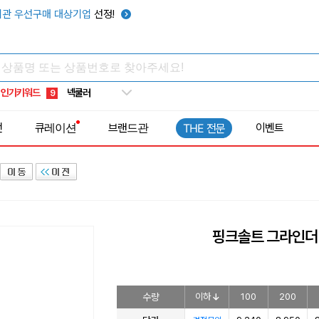
키캡
5
관 우선구매 대상기업
선정!
우산
6
텀블러
7
쿨토시
8
인기키워드
넥쿨러
9
타포린가방
10
전
큐레이션
브랜드관
이벤트
THE 전문
선풍기
1
핑크솔트 그라인더 
수량
이하
100
200