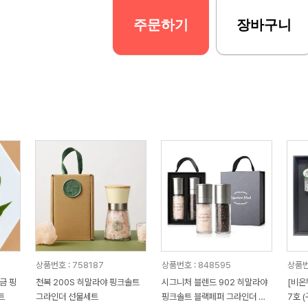
주문하기
장바구니
상품번호 : 758187
상품번호 : 848595
상품번
금 핑
천복 200S 히말라야 핑크솔트
시그니처 블렌드 902 히말라야
[비온
트
그라인더 선물세트
핑크솔트 블랙페퍼 그라인더 선
7호 (