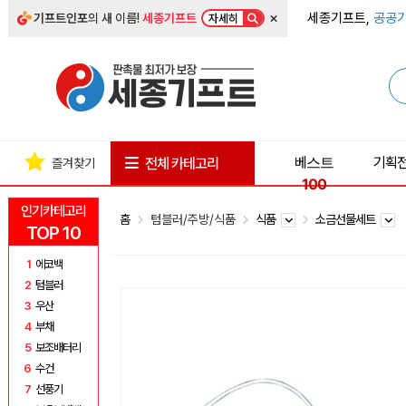
×
세종기프트,
공공기
기프트인포
의 새 이름!
세종기프트
자세히
베스트
기획
전체 카테고리
즐겨찾기
100
인기카테고리
홈
텀블러/주방/식품
식품
소금선물세트
TOP 10
1
에코백
2
텀블러
3
우산
4
부채
5
보조배터리
6
수건
7
선풍기