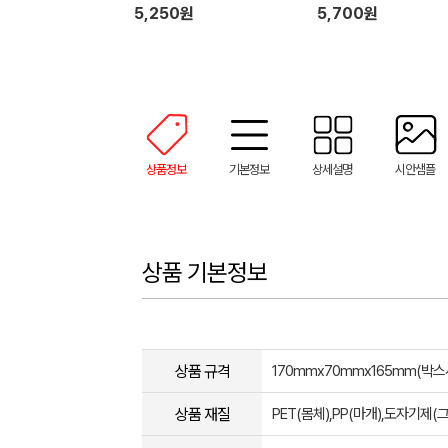
5,250원
5,700원
상품정보
기본정보
상세설명
시안샘플
상품 기본정보
상품 규격
170mmx70mmx165mm(박스
상품 재질
PET(몸체),PP(마개),도자기제(