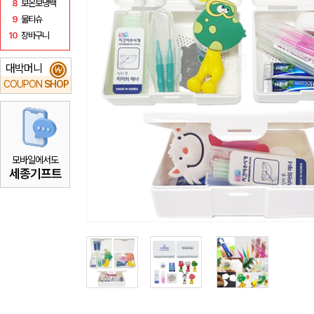
8
보온보냉백
9
물티슈
10
장바구니
대박머니
₩
COUPON
SHOP
모바일에서도
세종기프트