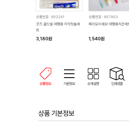
상품번호 : 852241
상품번호 : 857953
굿즈 골드넬 여행용 치약칫솔세
페리오미세모 여행용치간세
트
3,180원
1,540원
상품정보
기본정보
상세설명
인쇄샘플
상품 기본정보