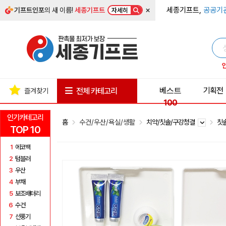
×
세종기프트,
공공기
기프트인포
의 새 이름!
세종기프트
자세히
베스트
기획전
전체 카테고리
즐겨찾기
100
인기카테고리
홈
수건/우산/욕실/생활
치약/칫솔/구강청결
칫
TOP 10
1
에코백
2
텀블러
3
우산
4
부채
5
보조배터리
6
수건
7
선풍기