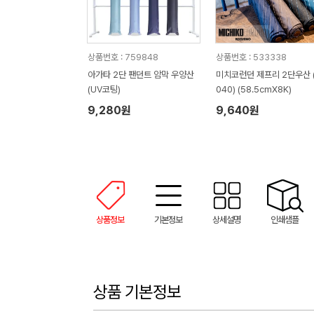
상품번호 : 759848
상품번호 : 533338
아가타 2단 팬던트 암막 우양산
미치코런던 제프리 2단우산 
(UV코팅)
040) (58.5cmX8K)
9,280원
9,640원
상품정보
기본정보
상세설명
인쇄샘플
상품 기본정보