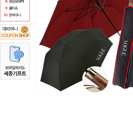
8
보온보냉백
9
물티슈
10
장바구니
대박머니
₩
COUPON
SHOP
모바일에서도
세종기프트