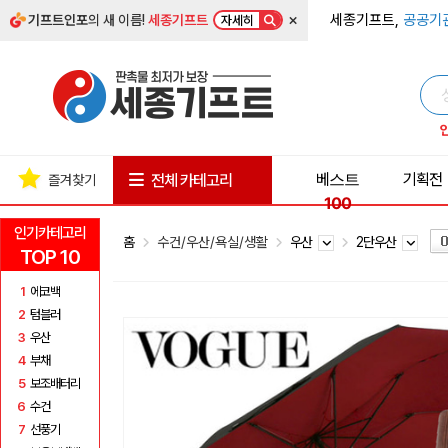
×
세종기프트,
공공기
기프트인포
의 새 이름!
세종기프트
자세히
베스트
기획전
전체 카테고리
즐겨찾기
100
인기카테고리
홈
수건/우산/욕실/생활
우산
2단우산
TOP 10
1
에코백
2
텀블러
3
우산
4
부채
5
보조배터리
6
수건
7
선풍기