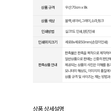
상품 규격
우산:70cm x 8k
상품 색상
블랙,네이비,그레이,소라,핑크
인쇄방법
실크1도 인쇄,원단인쇄
인쇄위치크기
세로8x세로50mm(손잡이인쇄)
판촉물은 판촉을 목적으로 제작하여
일반상품으로 판매는 신중히 판단해
판촉상품 안내
제공되는 상품의 사진은 이해를 
모니터의 해상도, 이미지의 품질에 
상품 규격 및 사이즈는 재는 방법과
상품 상세설명