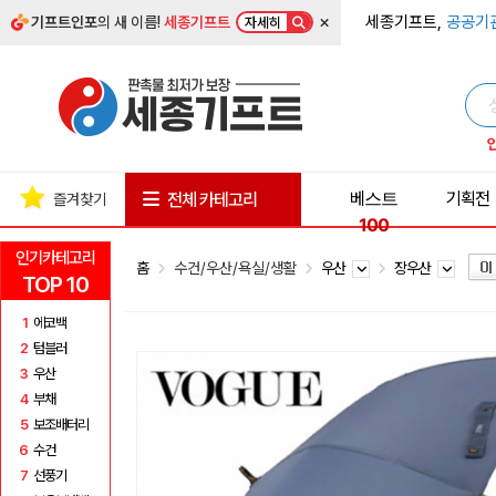
×
세종기프트,
공공기
기프트인포
의 새 이름!
세종기프트
자세히
베스트
기획전
전체 카테고리
즐겨찾기
100
인기카테고리
홈
수건/우산/욕실/생활
우산
장우산
TOP 10
1
에코백
2
텀블러
3
우산
4
부채
5
보조배터리
6
수건
7
선풍기