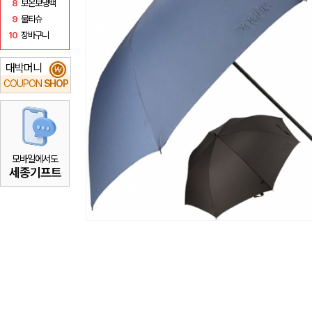
8
보온보냉백
9
물티슈
10
장바구니
대박머니
₩
COUPON
SHOP
모바일에서도
세종기프트