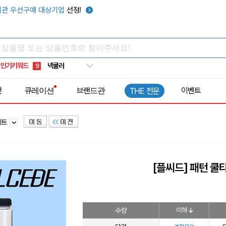
키캡
5
관 우선구매 대상기업
선정!
우산
6
텀블러
7
쿨토시
8
인기키워드
넥쿨러
9
타포린가방
10
전
큐레이션
브랜드관
이벤트
THE 전문
선풍기
1
세트
[플씨드] 패턴 쿨타
수량
이하