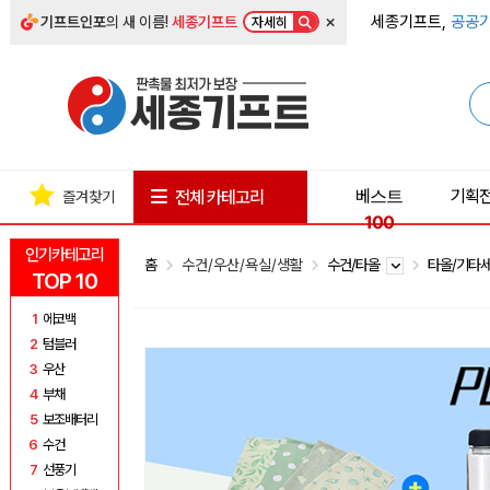
×
세종기프트,
공공기
기프트인포
의 새 이름!
세종기프트
자세히
베스트
기획
전체 카테고리
즐겨찾기
100
인기카테고리
홈
수건/우산/욕실/생활
수건/타올
타올/기타
TOP 10
1
에코백
2
텀블러
3
우산
4
부채
5
보조배터리
6
수건
7
선풍기