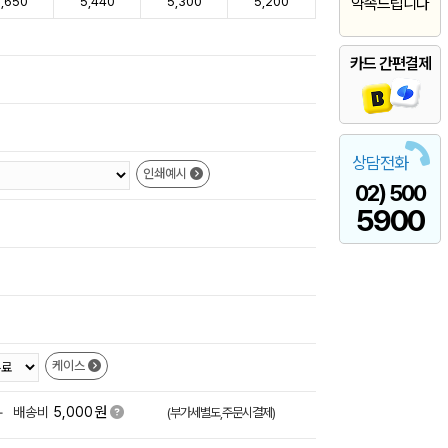
,650
5,440
5,300
5,200
약속드립니다
카드 간편결제
상담전화
인쇄예시
02) 500
5900
케이스
원
+
배송비
5,000
(부가세별도,주문시결제)