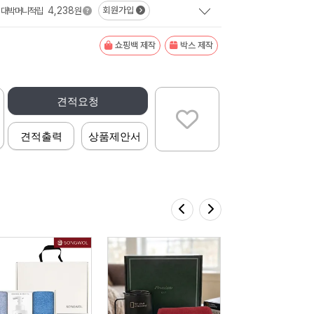
4,238
회원가입
대박머니적립
원
쇼핑백 제작
박스 제작
견적요청
견적출력
상품제안서