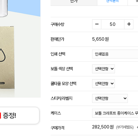
단가
5
견적문의
구매수량
5,650
원
판매단가
인쇄 선택
보틀 색상 선택
쿨타올 모양 선택
스티커/라벨지
케이스
개
증정!
282,500
원
(부가세별도)
구매가격