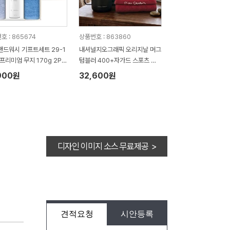
호 : 865674
상품번호 : 863860
핸드워시 기프트세트 29-1
내셔널지오그래픽 오리지날 머그
 프리미엄 무지 170g 2P
텀블러 400+자가드 스포츠 수
활공작소500ml 1P)
건 타올 텀블러세트 NL06
900원
32,600원
디자인 이미지 소스 무료제공 >
견적요청
시안등록