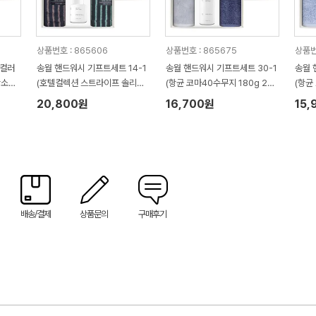
상품번호 : 865606
상품번호 : 865675
상품번
(컬러
송월 핸드워시 기프트세트 14-1
송월 핸드워시 기프트세트 30-1
송월 
작소25
(호텔컬렉션 스트라이프 솔리드
(항균 코마40수무지 180g 2P
(항균
44 220g 2P + 생활공작소25
+ 생활공작소500ml 1P)
+ 생
20,800원
16,700원
15,
0ml 1P)
배송/결제
상품문의
구매후기