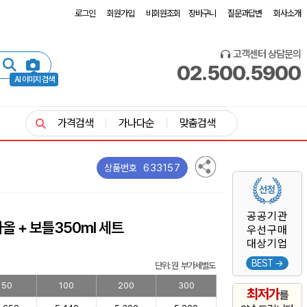
로그인
회원가입
비회원조회
장바구니
질문과답변
회사소개
고객센터 상담문의
02.500.5900
AI 이미지 검색
가격검색
가나다순
맞춤검색
633157
상품번호
공공기관
올 + 보틀350ml 세트
우선구매
대상기업
BEST →
단위: 원 부가세별도
50
100
200
300
최저가
를