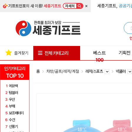
×
세종기프트,
공공기
기프트인포
의 새 이름!
세종기프트
자세히
베스트
기획전
전체 카테고리
즐겨찾기
100
인기카테고리
홈
차량/골프/레저/계절
레저/스포츠
넥쿨러
TOP 10
1
에코백
2
텀블러
3
우산
4
부채
5
보조배터리
6
수건
7
선풍기