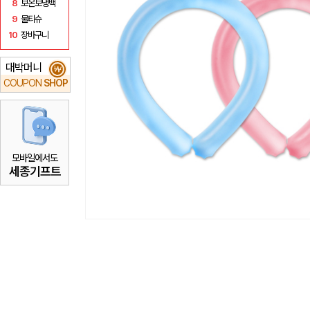
8
보온보냉백
9
물티슈
10
장바구니
대박머니
₩
COUPON
SHOP
모바일에서도
세종기프트