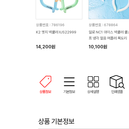
상품번호 : 786196
상품번호 : 678864
K2 엣지 넥쿨러 IUS22999
알로 NC1 아이스 넥쿨러 쿨
프 냉각 얼음 머플러 목도리
14,200원
10,100원
상품정보
기본정보
상세설명
인쇄샘플
상품 기본정보