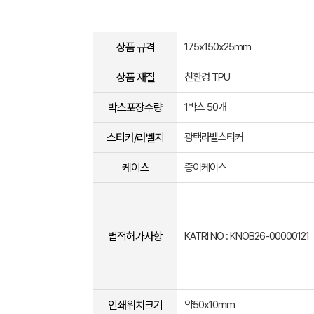
상품 규격
175x150x25mm
상품 재질
친환경 TPU
박스포장수량
1박스 50개
스티커/라벨지
광택라벨스티커
케이스
종이케이스
법적허가사항
KATRI NO : KNOB26-00000121
인쇄위치크기
약50x10mm