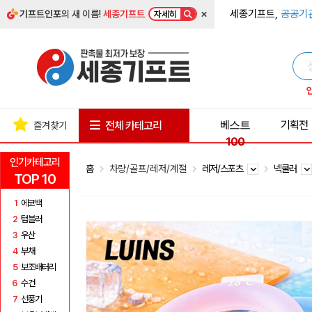
×
세종기프트,
공공기
기프트인포
의 새 이름!
세종기프트
자세히
베스트
기획전
전체 카테고리
즐겨찾기
100
인기카테고리
홈
차량/골프/레저/계절
레저/스포츠
넥쿨러
TOP 10
1
에코백
2
텀블러
3
우산
4
부채
5
보조배터리
6
수건
7
선풍기