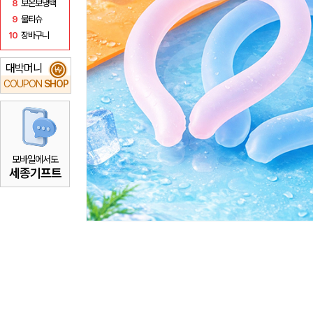
8
보온보냉백
9
물티슈
10
장바구니
대박머니
₩
COUPON
SHOP
모바일에서도
세종기프트