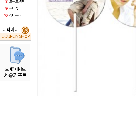
8
보온보냉백
9
물티슈
10
장바구니
대박머니
₩
COUPON
SHOP
모바일에서도
세종기프트