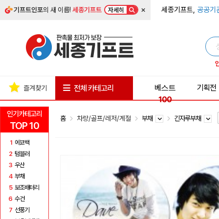
×
세종기프트,
공공기
기프트인포
의 새 이름!
세종기프트
자세히
베스트
기획전
전체 카테고리
즐겨찾기
100
인기카테고리
홈
차량/골프/레저/계절
부채
긴자루부채
TOP 10
1
에코백
2
텀블러
3
우산
4
부채
5
보조배터리
6
수건
7
선풍기